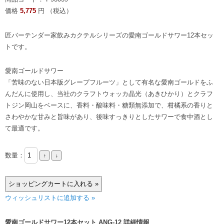
価格
5,775
円 （税込）
匠バーテンダー家飲みカクテルシリーズの愛南ゴールドサワー12本セッ
トです。
愛南ゴールドサワー
「苦味のない日本版グレープフルーツ」として有名な愛南ゴールドをふ
んだんに使用し、当社のクラフトウォッカ晶光（あきひかり）とクラフ
トジン岡山をベースに、香料・酸味料・糖類無添加で、柑橘系の香りと
さわやかな甘みと旨味があり、後味すっきりとしたサワーで食中酒とし
て最適です。
数量：
ウィッシュリストに追加する »
愛南ゴールドサワー12本セット ANG-12 詳細情報