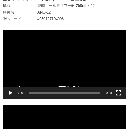
構成
愛南ゴールドサワー瓶 250ml × 12
略称名
ANG-12
JANコード
4930127104908
動
画
プ
レ
ー
ヤ
ー
00:00
00:31
動
画
プ
レ