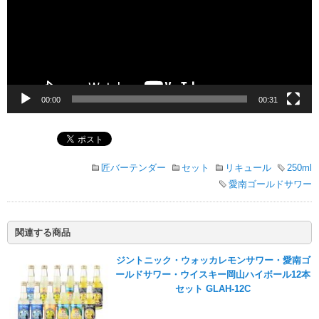
ー
ヤ
ー
00:00
00:31
匠バーテンダー
セット
リキュール
250ml
愛南ゴールドサワー
関連する商品
ジントニック・ウォッカレモンサワー・愛南ゴ
ールドサワー・ウイスキー岡山ハイボール12本
セット GLAH-12C