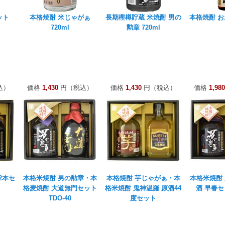
ット
本格焼酎 米じゃがぁ
長期樫樽貯蔵 米焼酎 男の
本格焼酎 おお
720ml
勲章 720ml
込）
価格
1,430
円（税込）
価格
1,430
円（税込）
価格
1,980
2本セ
本格米焼酎 男の勲章・本
本格焼酎 芋じゃがぁ・本
本格米焼酎
格麦焼酎 大道無門セット
格米焼酎 鬼神温羅 原酒44
酒 早春セッ
TDO-40
度セット