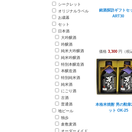
シークレット
銘酒探訪ギフトセ
オリジナルラベル
ART30
お歳暮
セット
日本酒
大吟醸酒
吟醸酒
純米大吟醸酒
価格
3,300
円（税
純米吟醸酒
特別本醸造酒
本醸造酒
特別純米酒
純米酒
にごり酒
古酒
普通酒
本格米焼酎 男の勲章
ット OK-25
地ビール
独歩
倉敷麦酒
オーダーメイド