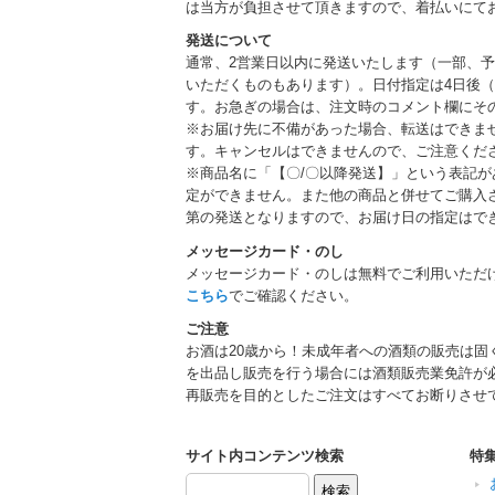
は当方が負担させて頂きますので、着払いにて
発送について
通常、2営業日以内に発送いたします（一部、
いただくものもあります）。日付指定は4日後（
す。お急ぎの場合は、注文時のコメント欄にそ
※お届け先に不備があった場合、転送はできま
す。キャンセルはできませんので、ご注意くだ
※商品名に「【〇/〇以降発送】」という表記
定ができません。また他の商品と併せてご購入
第の発送となりますので、お届け日の指定はで
メッセージカード・のし
メッセージカード・のしは無料でご利用いただ
こちら
でご確認ください。
ご注意
お酒は20歳から！未成年者への酒類の販売は固
を出品し販売を行う場合には酒類販売業免許が
再販売を目的としたご注文はすべてお断りさせ
サイト内コンテンツ検索
特