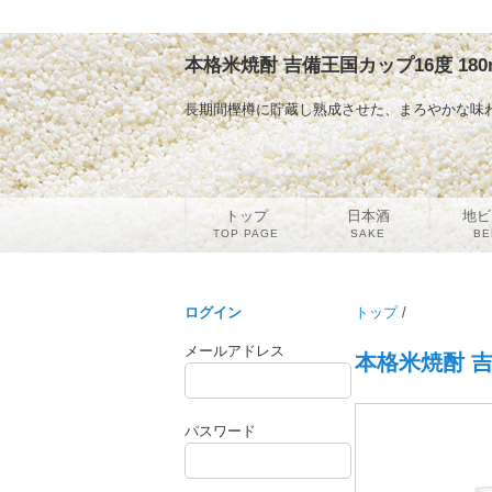
本格米焼酎 吉備王国カップ16度 180
長期間樫樽に貯蔵し熟成させた、まろやかな味
トップ
日本酒
地ビ
TOP PAGE
SAKE
BE
ログイン
トップ
/
メールアドレス
本格米焼酎 吉
パスワード