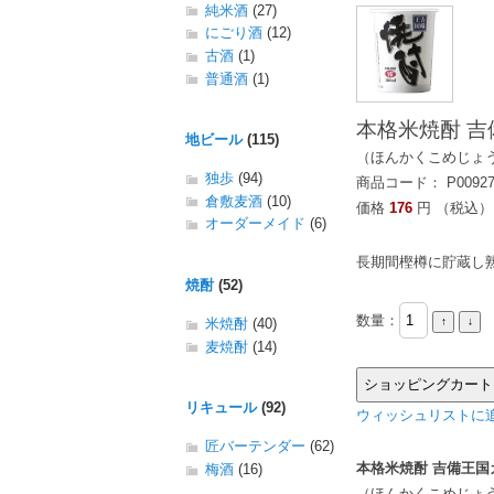
純米酒
(27)
にごり酒
(12)
古酒
(1)
普通酒
(1)
本格米焼酎 吉備
地ビール
(115)
（ほんかくこめじょ
独歩
(94)
商品コード： P0092
倉敷麦酒
(10)
価格
176
円 （税込）
オーダーメイド
(6)
長期間樫樽に貯蔵し
焼酎
(52)
数量：
米焼酎
(40)
麦焼酎
(14)
リキュール
(92)
ウィッシュリストに追
匠バーテンダー
(62)
本格米焼酎 吉備王国カ
梅酒
(16)
（ほんかくこめじょ