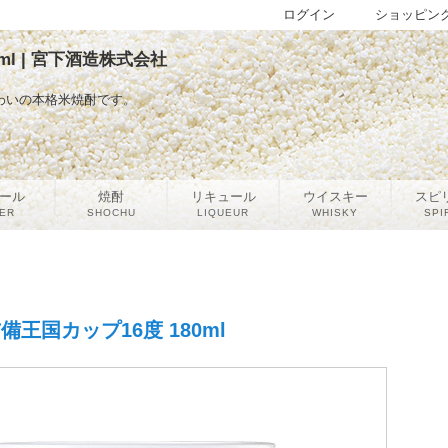
ログイン
ショッピン
ml | 宮下酒造株式会社
わいの本格米焼酎です。
ール
焼酎
リキュール
ウイスキー
スピ
ER
SHOCHU
LIQUEUR
WHISKY
SPI
備王国カップ16度 180ml