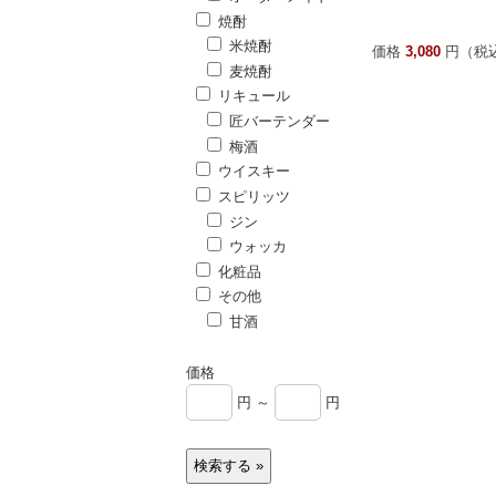
焼酎
米焼酎
価格
3,080
円（税
麦焼酎
リキュール
匠バーテンダー
梅酒
ウイスキー
スピリッツ
ジン
ウォッカ
化粧品
その他
甘酒
価格
円 ～
円