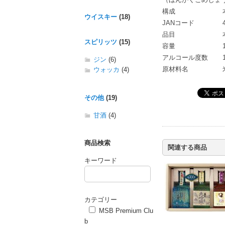
構成
ウイスキー
(18)
JANコード
品目
スピリッツ
(15)
容量
アルコール度数
ジン
(6)
原材料名
ウォッカ
(4)
その他
(19)
甘酒
(4)
商品検索
関連する商品
キーワード
カテゴリー
MSB Premium Clu
b