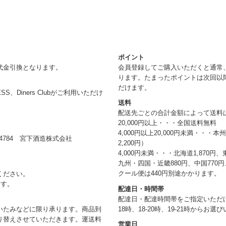
ポイント
代金引換となります。
会員登録してご購入いただくと通常
ります。たまったポイントは次回以
だけます。
RESS、Diners Clubがご利用いただけ
送料
配送先ごとの合計金額によって送料
20,000円以上・・・全国送料無料
4,000円以上20,000円未満・・・
784 宮下酒造株式会社
2,200円）
4,000円未満・・・北海道1,870円、
九州・四国・近畿880円、中国770円、
クール便は440円別途かかります。
ください。
ます。
配達日・時間帯
配達日・配達時間帯をご指定いただけま
18時、18-20時、19-21時からお
いたみなどに限り承ります。商品到
り替えさせていただきます。運送料
営業日