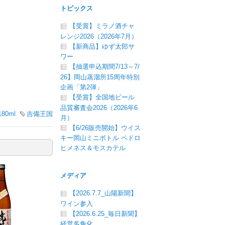
トピックス
【受賞】ミラノ酒チャ
レンジ2026（2026年7月）
【新商品】ゆず太郎サ
ワー
【抽選申込期間7/13～7/
26】岡山蒸溜所15周年特別
企画「第2弾」
【受賞】全国地ビール
品質審査会2026（2026年6
180ml
吉備王国
月）
【6/26販売開始】ウイス
キー岡山ミニボトル ペドロ
ヒメネス＆モスカテル
メディア
【2026.7.7_山陽新聞】
ワイン参入
【2026.6.25_毎日新聞】
経営多角化