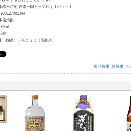
本格米焼酎 吉備王国カップ16度 180ml × 1
4930127001344
本格焼酎
180ml
16度
米（国産）・米こうじ（国産米）
米焼酎
焼酎