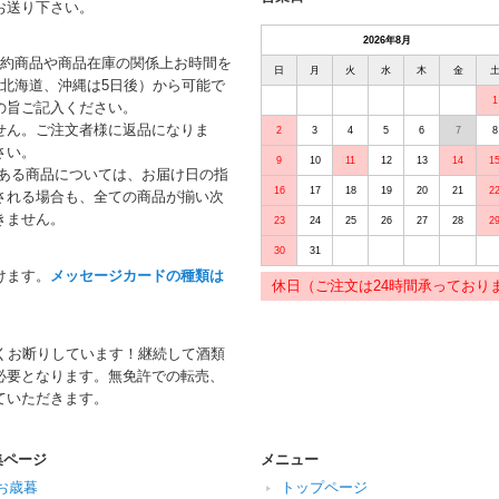
お送り下さい。
2026年8月
予約商品や商品在庫の関係上お時間を
日
月
火
水
木
金
北海道、沖縄は5日後）から可能で
1
の旨ご記入ください。
せん。ご注文者様に返品になりま
2
3
4
5
6
7
8
さい。
9
10
11
12
13
14
1
がある商品については、お届け日の指
16
17
18
19
20
21
2
される場合も、全ての商品が揃い次
きません。
23
24
25
26
27
28
2
30
31
けます。
メッセージカードの種類は
休日（ご注文は24時間承っており
くお断りしています！継続して酒類
必要となります。無免許での転売、
ていただきます。
集ページ
メニュー
お歳暮
トップページ