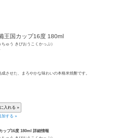
王国カップ16度 180ml
うちゅう きびおうこくかっぷ）
7
熟成させた、まろやかな味わいの本格米焼酎です。
加する »
ップ16度 180ml 詳細情報
うちゅう きびおうこくかっぷ）