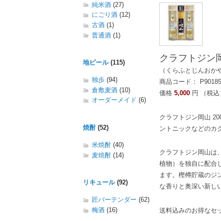
純米酒
(27)
にごり酒
(12)
古酒
(1)
普通酒
(1)
クラフトジン
地ビール
(115)
（くらふとじんおか
独歩
(94)
商品コード： P9018
倉敷麦酒
(10)
価格
5,000
円 （税込
オーダーメイド
(6)
クラフトジン岡山 2
焼酎
(52)
ントニックなどのカ
米焼酎
(40)
クラフトジン岡山は
麦焼酎
(14)
植物）を独自に配合
ます。樫樽貯蔵のジ
リキュール
(92)
な香りと奥深い新し
匠バーテンダー
(62)
梅酒
(16)
送料込みのお得なセ