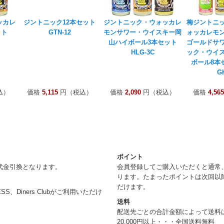
ッカレ
ジントニック12本セット
ジントニック・ウォッカレ
梅ジントニ
ット
GTN-12
モンサワー・ウイスキー岡
ォッカレモ
山ハイボール3本セット
ゴールドサ
HLG-3C
ック・ウイ
ボール8本セ
GH
込）
価格
5,115
円（税込）
価格
2,090
円（税込）
価格
4,565
ポイント
代金引換となります。
会員登録してご購入いただくと通常
ります。たまったポイントは次回以
だけます。
RESS、Diners Clubがご利用いただけ
送料
配送先ごとの合計金額によって送料
20,000円以上・・・全国送料無料