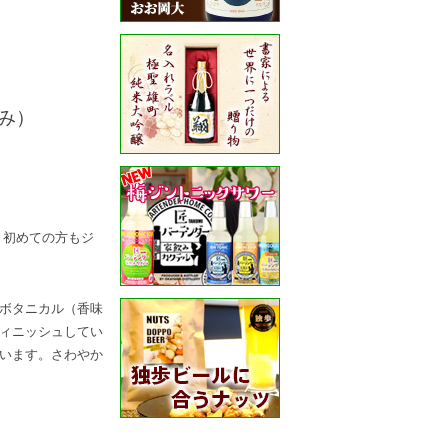
み）
！初めての方もジ
ボタニカル（香味
ィニッシュしてい
います。さわやか