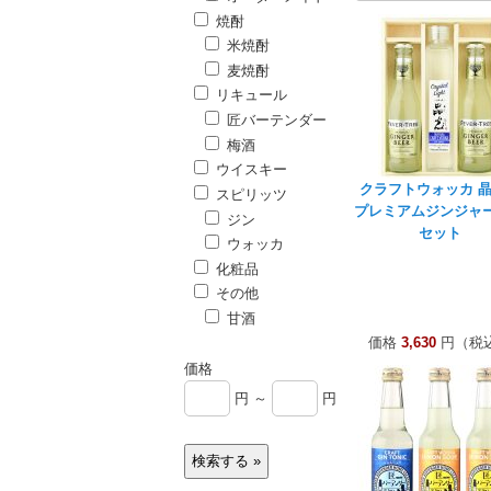
焼酎
米焼酎
麦焼酎
リキュール
匠バーテンダー
梅酒
ウイスキー
クラフトウォッカ 
スピリッツ
プレミアムジンジャ
ジン
セット
ウォッカ
化粧品
その他
甘酒
価格
3,630
円（税
価格
円 ～
円