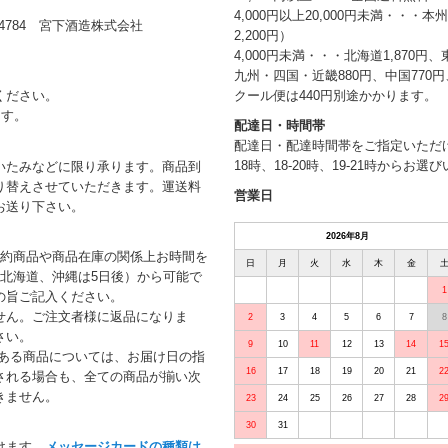
4,000円以上20,000円未満・・・
784 宮下酒造株式会社
2,200円）
4,000円未満・・・北海道1,870円、
九州・四国・近畿880円、中国770円、
クール便は440円別途かかります。
ください。
ます。
配達日・時間帯
配達日・配達時間帯をご指定いただけま
18時、18-20時、19-21時からお
いたみなどに限り承ります。商品到
り替えさせていただきます。運送料
営業日
お送り下さい。
2026年8月
予約商品や商品在庫の関係上お時間を
日
月
火
水
木
金
北海道、沖縄は5日後）から可能で
1
の旨ご記入ください。
せん。ご注文者様に返品になりま
2
3
4
5
6
7
8
さい。
9
10
11
12
13
14
1
がある商品については、お届け日の指
16
17
18
19
20
21
2
される場合も、全ての商品が揃い次
きません。
23
24
25
26
27
28
2
30
31
けます。
メッセージカードの種類は