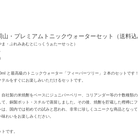
岡山・プレミアムトニックウォーターセット（送料込
やま・ぷれみあむとにっくうぉたーせっと）
5
）
00ml と最高級のトニックウォーター「フィーバーツリー」２本のセットです
クテルをすぐにお楽しみいただけるセットです。
、自社製の米焼酎をベースにジュニパーベリー、コリアンダー等の十数種類の
して、銅製ポット・スチルで蒸留しました。その後、焼酎を貯蔵した樫樽にフ
ンは、国内では初めての試みと思われ、非常に珍しくユニークな商品となって
い味わいをお楽しみください。
ットです。