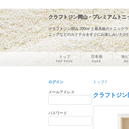
クラフトジン岡山・プレミアムトニッ
クラフトジン岡山 200ml と最高級のトニッ
ニックなどのカクテルをすぐにお楽しみいただ
トップ
日本酒
地ビ
TOP PAGE
SAKE
BE
ログイン
トップ
/
メールアドレス
クラフトジン
パスワード