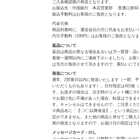
ご入金確認後の発送となります。
お振込先：中国銀行 本店営業部 普通口座924
振込手数料はお客様のご負担となります。
代金引換
商品到着時に、運送会社の方に代金をお支払い
代引手数料（330円）はお客様のご負担となり
返品について
返品は商品が異なる場合あるいは万一変質・品
着後一週間以内にご連絡下さいましたら、お取
は当方が負担させて頂きますので、着払いにて
発送について
通常、2営業日以内に発送いたします（一部、
いただくものもあります）。日付指定は4日後（
す。お急ぎの場合は、注文時のコメント欄にそ
※お届け先に不備があった場合、転送はできま
す。キャンセルはできませんので、ご注意くだ
※商品名に「【〇/〇以降発送】」という表記
定ができません。また他の商品と併せてご購入
第の発送となりますので、お届け日の指定はで
メッセージカード・のし
メッセージカード・のしは無料でご利用いただ