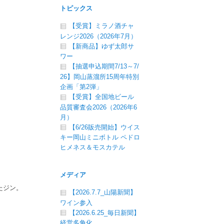
トピックス
【受賞】ミラノ酒チャ
レンジ2026（2026年7月）
【新商品】ゆず太郎サ
ワー
【抽選申込期間7/13～7/
26】岡山蒸溜所15周年特別
企画「第2弾」
【受賞】全国地ビール
品質審査会2026（2026年6
月）
【6/26販売開始】ウイス
キー岡山ミニボトル ペドロ
ヒメネス＆モスカテル
メディア
たジン。
【2026.7.7_山陽新聞】
ワイン参入
【2026.6.25_毎日新聞】
経営多角化