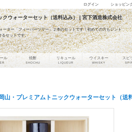
ログイン
ショッピン
クウォーターセット（送料込み） | 宮下酒造株式会社
クウォーター「フィーバーツリー」２本のセットです！初めての方もジント
けるセットです。
ール
焼酎
リキュール
ウイスキー
スピ
ER
SHOCHU
LIQUEUR
WHISKY
SPI
岡山・プレミアムトニックウォーターセット（送