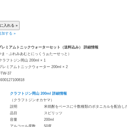
加する »
プレミアムトニックウォーターセット（送料込み） 詳細情報
やま・ぷれみあむとにっくうぉたーせっと）
クラフトジン岡山 200ml × 1
プレミアムトニックウォーター 200ml × 2
JTW-37
4930127100818
クラフトジン岡山 200ml 詳細情報
（クラフトジンオカヤマ）
説明
米焼酎をベースに十数種類のボタニカルを配合し
品目
スピリッツ
容量
200ml
アルコール度数
50度