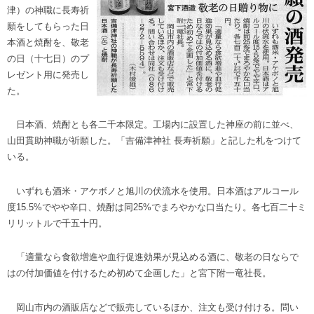
津）の神職に長寿祈
願をしてもらった日
本酒と焼酎を、敬老
の日（十七日）のプ
レゼント用に発売し
た。
日本酒、焼酎とも各二千本限定。工場内に設置した神座の前に並べ、
山田貫助神職が祈願した。「吉備津神社 長寿祈願」と記した札をつけて
いる。
いずれも酒米・アケボノと旭川の伏流水を使用。日本酒はアルコール
度15.5%でやや辛口、焼酎は同25%でまろやかな口当たり。各七百二十ミ
リリットルで千五十円。
「適量なら食欲増進や血行促進効果が見込める酒に、敬老の日ならで
はの付加価値を付けるため初めて企画した」と宮下附一竜社長。
岡山市内の酒販店などで販売しているほか、注文も受け付ける。問い