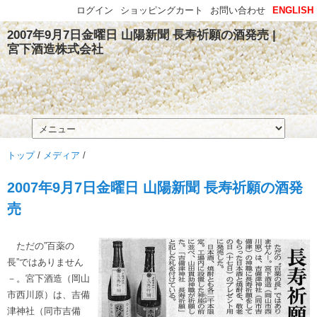
ログイン
ショッピングカート
お問い合わせ
ENGLISH
2007年9月7日金曜日 山陽新聞 長寿祈願の酒発売 |
宮下酒造株式会社
トップ
/
メディア
/
2007年9月7日金曜日 山陽新聞 長寿祈願の酒発
売
ただの”百薬の
長”ではありません
－。宮下酒造（岡山
市西川原）は、吉備
津神社（同市吉備