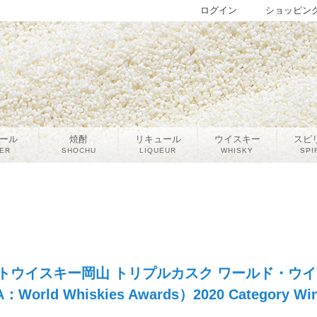
ログイン
ショッピン
ール
焼酎
リキュール
ウイスキー
スピ
ER
SHOCHU
LIQUEUR
WHISKY
SPI
トウイスキー岡山 トリプルカスク ワールド・ウ
rld Whiskies Awards）2020 Category Wi