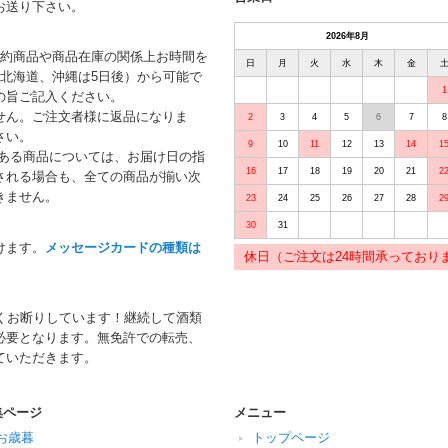
お送り下さい。
2026年8月
予約商品や商品在庫の関係上お時間を
日
月
火
水
木
金
北海道、沖縄は5日後）から可能で
1
の旨ご記入ください。
せん。ご注文者様に返品になりま
2
3
4
5
6
7
8
さい。
9
10
11
12
13
14
1
がある商品については、お届け日の指
16
17
18
19
20
21
2
される場合も、全ての商品が揃い次
きません。
23
24
25
26
27
28
2
30
31
けます。
メッセージカードの種類は
休日（ご注文は24時間承っており
くお断りしています！継続して酒類
必要となります。無免許での転売、
ていただきます。
集ページ
メニュー
お歳暮
トップページ