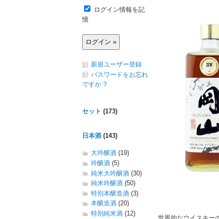
ログイン情報を記
憶
新規ユーザー登録
パスワードをお忘れ
ですか ?
セット
(173)
日本酒
(143)
大吟醸酒
(19)
吟醸酒
(5)
純米大吟醸酒
(30)
純米吟醸酒
(50)
特別本醸造酒
(3)
本醸造酒
(20)
特別純米酒
(12)
世界的なウイスキーのコ