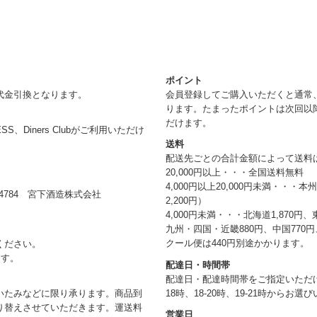
ポイント
代金引換となります。
会員登録してご購入いただくと通常
ります。たまったポイントは次回以
だけます。
RESS、Diners Clubがご利用いただけ
送料
配送先ごとの合計金額によって送料
20,000円以上・・・全国送料無料
4,000円以上20,000円未満・・・
784 宮下酒造株式会社
2,200円）
4,000円未満・・・北海道1,870円、
九州・四国・近畿880円、中国770円、
クール便は440円別途かかります。
ください。
ます。
配達日・時間帯
配達日・配達時間帯をご指定いただけま
18時、18-20時、19-21時からお
いたみなどに限り承ります。商品到
り替えさせていただきます。運送料
営業日