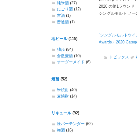
純米酒
(27)
2020 の第1ラウ
にごり酒
(12)
シングルモルト ノーエ
古酒
(1)
普通酒
(1)
“シングルモルトウイス
地ビール
(115)
Awards）2020 Cate
独歩
(94)
倉敷麦酒
(10)
トピックス
オーダーメイド
(6)
焼酎
(52)
米焼酎
(40)
麦焼酎
(14)
リキュール
(92)
匠バーテンダー
(62)
梅酒
(16)