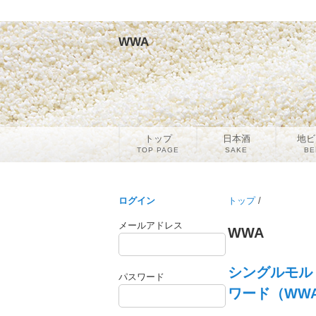
WWA
トップ
日本酒
地ビ
TOP PAGE
SAKE
BE
ログイン
トップ
/
メールアドレス
WWA
シングルモル
パスワード
ワード（WWA：Wo