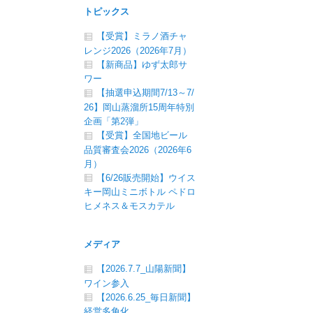
トピックス
【受賞】ミラノ酒チャ
レンジ2026（2026年7月）
【新商品】ゆず太郎サ
ワー
【抽選申込期間7/13～7/
26】岡山蒸溜所15周年特別
企画「第2弾」
【受賞】全国地ビール
品質審査会2026（2026年6
月）
【6/26販売開始】ウイス
キー岡山ミニボトル ペドロ
ヒメネス＆モスカテル
メディア
【2026.7.7_山陽新聞】
ワイン参入
【2026.6.25_毎日新聞】
経営多角化