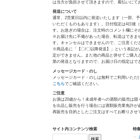
は当方が負担させて頂きますので、着払いにて
発送について
通常、2営業日以内に発送いたします（一部、
いただくものもあります）。日付指定は4日後（
す。お急ぎの場合は、注文時のコメント欄にそ
※お届け先に不備があった場合、転送はできま
す。キャンセルはできませんので、ご注意くだ
※商品名に「【〇/〇以降発送】」という表記
定ができません。また他の商品と併せてご購入
第の発送となりますので、お届け日の指定はで
メッセージカード・のし
メッセージカード・のしは無料でご利用いただ
こちら
でご確認ください。
ご注意
お酒は20歳から！未成年者への酒類の販売は固
を出品し販売を行う場合には酒類販売業免許が
再販売を目的としたご注文はすべてお断りさせ
サイト内コンテンツ検索
特