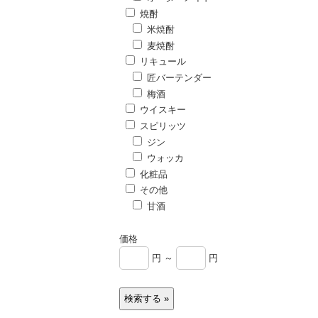
焼酎
米焼酎
麦焼酎
リキュール
匠バーテンダー
梅酒
ウイスキー
スピリッツ
ジン
ウォッカ
化粧品
その他
甘酒
価格
円 ～
円