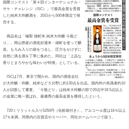
国際コンテスト「第４回インターナショナル・
サケ・チャレンジ（ISC）」で最高金賞を受賞
した純米大吟醸酒を、20日から500本限定で発
売する。
商品名は「極聖 雄町米 純米大吟醸 斗瓶ど
り」。岡山県産の酒造好適米・雄町を使って醸
造。もろみ入りの袋をつるし、圧力をかけずに
自然に滴る酒を丁寧に集めた。同社は「上品な
香りとまろやかな味わいが特徴」としている。
ISCは7月、東京で開かれ、国内の酒造会社
が大吟醸・吟醸、純米など５分野に約130点を出品。国内外の有識者約10
人が試飲して審査。「斗瓶どり」は純米大吟醸の部で20点中18.5点以上
の金賞に唯一選ばれ、最優秀の最高金賞を獲得したという。
720ミリリットル入り5250円（化粧箱付き）。アルコール度は16％以上
17％未満。同県内の百貨店やスーパー、同社ホームページで扱う。