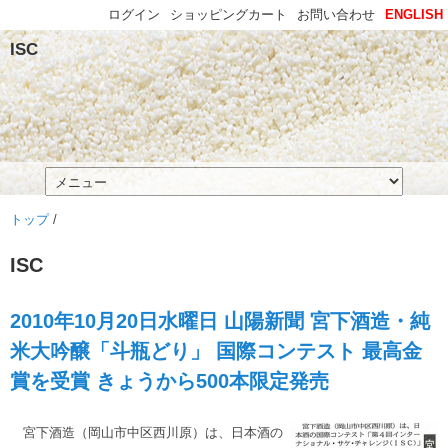
ログイン
ショッピングカート
お問い合わせ
ENGLISH
ISC
トップ
/
ISC
2010年10月20日水曜日 山陽新聞 宮下酒造・純
米大吟醸「斗瓶どり」 国際コンテスト 最高金
賞を受賞 きょうから500本限定発売
宮下酒造（岡山市中区西川原）は、日本酒の