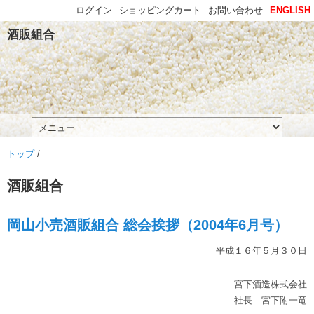
ログイン
ショッピングカート
お問い合わせ
ENGLISH
酒販組合
トップ
/
酒販組合
岡山小売酒販組合 総会挨拶（2004年6月号）
平成１６年５月３０日
宮下酒造株式会社
社長 宮下附一竜