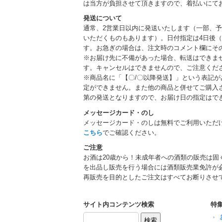
は当方が負担させて頂きますので、着払いにて
発送について
通常、2営業日以内に発送いたします（一部、
いただくものもあります）。日付指定は4日後（
す。お急ぎの場合は、注文時のコメント欄にそ
※お届け先に不備があった場合、転送はできま
す。キャンセルはできませんので、ご注意くだ
※商品名に「【〇/〇以降発送】」という表記
定ができません。また他の商品と併せてご購入
第の発送となりますので、お届け日の指定はで
メッセージカード・のし
メッセージカード・のしは無料でご利用いただ
こちら
でご確認ください。
ご注意
お酒は20歳から！未成年者への酒類の販売は固
を出品し販売を行う場合には酒類販売業免許が
再販売を目的としたご注文はすべてお断りさせ
サイト内コンテンツ検索
特