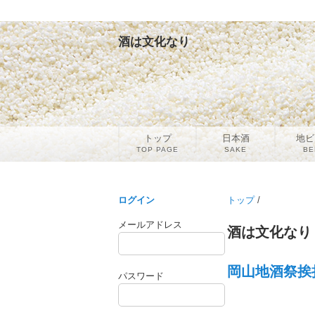
酒は文化なり
トップ
日本酒
地ビ
TOP PAGE
SAKE
BE
ログイン
トップ
/
メールアドレス
酒は文化なり
岡山地酒祭挨
パスワード