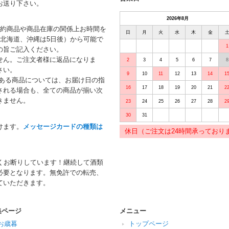
お送り下さい。
2026年8月
予約商品や商品在庫の関係上お時間を
日
月
火
水
木
金
北海道、沖縄は5日後）から可能で
1
の旨ご記入ください。
せん。ご注文者様に返品になりま
2
3
4
5
6
7
8
さい。
9
10
11
12
13
14
1
がある商品については、お届け日の指
16
17
18
19
20
21
2
される場合も、全ての商品が揃い次
きません。
23
24
25
26
27
28
2
30
31
けます。
メッセージカードの種類は
休日（ご注文は24時間承っており
くお断りしています！継続して酒類
必要となります。無免許での転売、
ていただきます。
集ページ
メニュー
お歳暮
トップページ