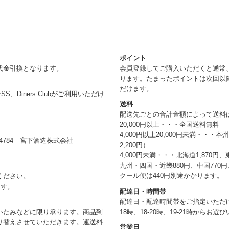
ポイント
代金引換となります。
会員登録してご購入いただくと通常
ります。たまったポイントは次回以
だけます。
RESS、Diners Clubがご利用いただけ
送料
配送先ごとの合計金額によって送料
20,000円以上・・・全国送料無料
4,000円以上20,000円未満・・・
784 宮下酒造株式会社
2,200円）
4,000円未満・・・北海道1,870円、
九州・四国・近畿880円、中国770円、
クール便は440円別途かかります。
ください。
ます。
配達日・時間帯
配達日・配達時間帯をご指定いただけま
18時、18-20時、19-21時からお
いたみなどに限り承ります。商品到
り替えさせていただきます。運送料
営業日