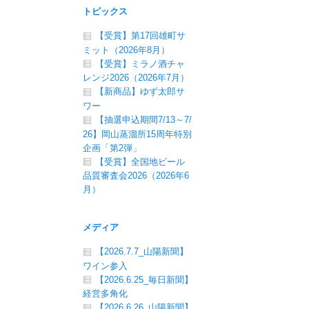
トピックス
【受賞】第17回雄町サ
ミット（2026年8月）
【受賞】ミラノ酒チャ
レンジ2026（2026年7月）
【新商品】ゆず太郎サ
ワー
【抽選申込期間7/13～7/
26】岡山蒸溜所15周年特別
企画「第2弾」
【受賞】全国地ビール
品質審査会2026（2026年6
月）
メディア
【2026.7.7_山陽新聞】
ワイン参入
【2026.6.25_毎日新聞】
経営多角化
【2026.6.26_山陽新聞】