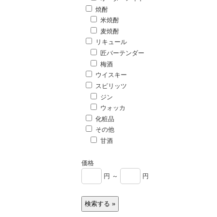
焼酎
米焼酎
麦焼酎
リキュール
匠バーテンダー
梅酒
ウイスキー
スピリッツ
ジン
ウォッカ
化粧品
その他
甘酒
価格
円 ～
円