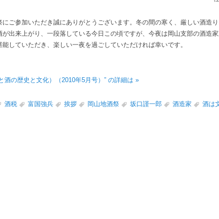
にご参加いただき誠にありがとうございます。冬の間の寒く、厳しい酒造り
酒が出来上がり、一段落している今日この頃ですが、今夜は岡山支部の酒造家
堪能していただき、楽しい一夜を過ごしていただければ幸いです。
酒の歴史と文化）（2010年5月号）” の詳細は »
酒税
富国強兵
挨拶
岡山地酒祭
坂口謹一郎
酒造家
酒は