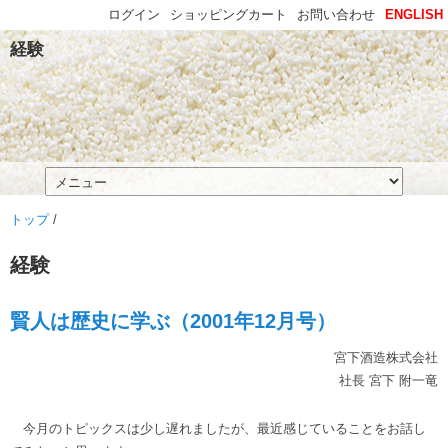
ログイン
ショッピングカート
お問い合わせ
ENGLISH
経験
トップ
/
経験
賢人は歴史に学ぶ（2001年12月号）
宮下酒造株式会社
社長 宮下 附一竜
今月のトピックスは少し遅れましたが、最近感じていることをお話し