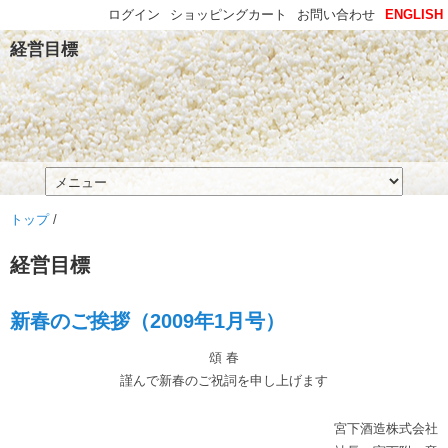
ログイン
ショッピングカート
お問い合わせ
ENGLISH
経営目標
トップ
/
経営目標
新春のご挨拶（2009年1月号）
頌 春
謹んで新春のご祝詞を申し上げます
宮下酒造株式会社