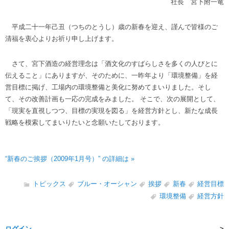
社長 宮下附一竜
平成二十一年己丑（つちのとうし）歳の新春を迎え、謹んで皆様のご
清福を衷心よりお祈り申し上げます。
さて、宮下酒造の経営理念は「酒文化のすばらしさを多くの人びとに
伝えること」にありますが、そのために、一昨年より「環境整備」を経
営目標に掲げ、工場内の環境整備と美化に努めてまいりました。そし
て、その改善計画も一応の完成をみました。 そこで、次の展開として、
「現実を直視しつつ、目標の実現を図る」を経営方針とし、新たな成長
戦略を模索してまいりたいと念願いたしております。
“新春のご挨拶（2009年1月号）” の詳細は »
トピックス
ブルー・オーシャン
挨拶
新春
経営目標
環境整備
経営方針
ログイン