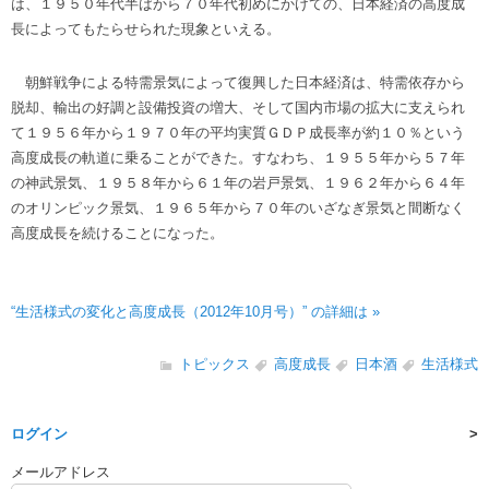
は、１９５０年代半ばから７０年代初めにかけての、日本経済の高度成
長によってもたらせられた現象といえる。
朝鮮戦争による特需景気によって復興した日本経済は、特需依存から
脱却、輸出の好調と設備投資の増大、そして国内市場の拡大に支えられ
て１９５６年から１９７０年の平均実質ＧＤＰ成長率が約１０％という
高度成長の軌道に乗ることができた。すなわち、１９５５年から５７年
の神武景気、１９５８年から６１年の岩戸景気、１９６２年から６４年
のオリンピック景気、１９６５年から７０年のいざなぎ景気と間断なく
高度成長を続けることになった。
“生活様式の変化と高度成長（2012年10月号）” の詳細は »
トピックス
高度成長
日本酒
生活様式
ログイン
メールアドレス