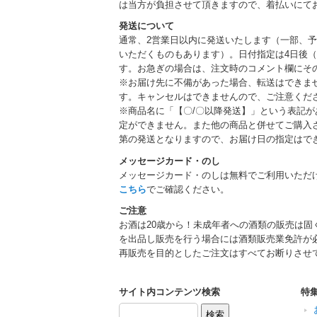
は当方が負担させて頂きますので、着払いにて
発送について
通常、2営業日以内に発送いたします（一部、
いただくものもあります）。日付指定は4日後（
す。お急ぎの場合は、注文時のコメント欄にそ
※お届け先に不備があった場合、転送はできま
す。キャンセルはできませんので、ご注意くだ
※商品名に「【〇/〇以降発送】」という表記
定ができません。また他の商品と併せてご購入
第の発送となりますので、お届け日の指定はで
メッセージカード・のし
メッセージカード・のしは無料でご利用いただ
こちら
でご確認ください。
ご注意
お酒は20歳から！未成年者への酒類の販売は固
を出品し販売を行う場合には酒類販売業免許が
再販売を目的としたご注文はすべてお断りさせ
サイト内コンテンツ検索
特