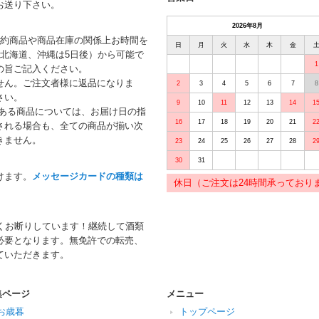
お送り下さい。
2026年8月
予約商品や商品在庫の関係上お時間を
日
月
火
水
木
金
北海道、沖縄は5日後）から可能で
1
の旨ご記入ください。
せん。ご注文者様に返品になりま
2
3
4
5
6
7
8
さい。
9
10
11
12
13
14
1
がある商品については、お届け日の指
16
17
18
19
20
21
2
される場合も、全ての商品が揃い次
きません。
23
24
25
26
27
28
2
30
31
けます。
メッセージカードの種類は
休日（ご注文は24時間承っており
くお断りしています！継続して酒類
必要となります。無免許での転売、
ていただきます。
集ページ
メニュー
お歳暮
トップページ