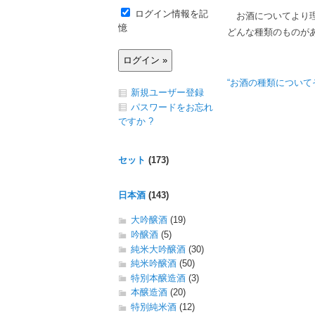
ログイン情報を記
お酒についてより理
憶
どんな種類のものが
“お酒の種類についてその
新規ユーザー登録
パスワードをお忘れ
ですか ?
セット
(173)
日本酒
(143)
大吟醸酒
(19)
吟醸酒
(5)
純米大吟醸酒
(30)
純米吟醸酒
(50)
特別本醸造酒
(3)
本醸造酒
(20)
特別純米酒
(12)