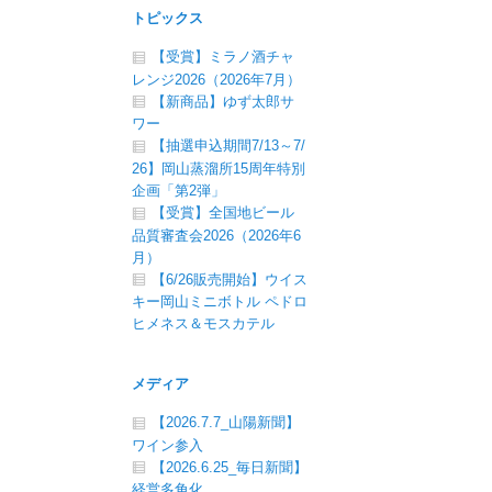
トピックス
【受賞】ミラノ酒チャ
レンジ2026（2026年7月）
【新商品】ゆず太郎サ
ワー
【抽選申込期間7/13～7/
26】岡山蒸溜所15周年特別
企画「第2弾」
【受賞】全国地ビール
品質審査会2026（2026年6
月）
【6/26販売開始】ウイス
キー岡山ミニボトル ペドロ
ヒメネス＆モスカテル
メディア
【2026.7.7_山陽新聞】
ワイン参入
【2026.6.25_毎日新聞】
経営多角化