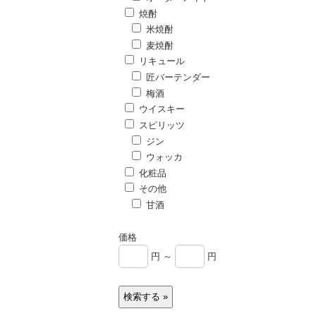
焼酎
米焼酎
麦焼酎
リキュール
匠バーテンダー
梅酒
ウイスキー
スピリッツ
ジン
ウォッカ
化粧品
その他
甘酒
価格
円 ～
円