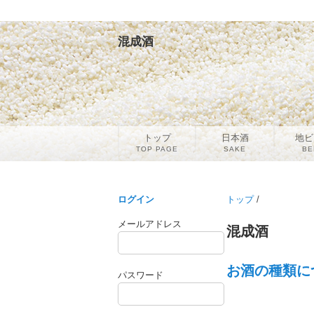
混成酒
トップ
日本酒
地ビ
TOP PAGE
SAKE
BE
ログイン
トップ
/
メールアドレス
混成酒
お酒の種類につ
パスワード