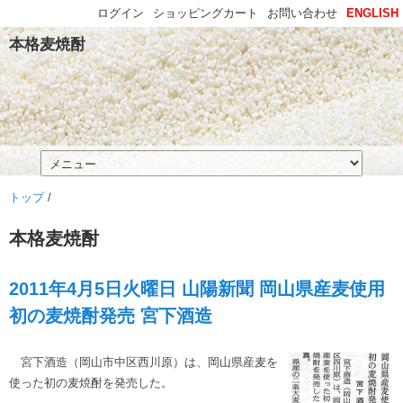
ログイン
ショッピングカート
お問い合わせ
ENGLISH
本格麦焼酎
トップ
/
本格麦焼酎
2011年4月5日火曜日 山陽新聞 岡山県産麦使用
初の麦焼酎発売 宮下酒造
宮下酒造（岡山市中区西川原）は、岡山県産麦を
使った初の麦焼酎を発売した。