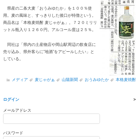
県産の二条大麦「おうみゆたか」を１００％使
用。麦の風味と、すっきりした後口が特徴という。
商品名は「本格麦焼酎 麦じゃがぁ」。７２０ミリリ
ットル瓶入り１２６０円。アルコール度は２５％。
同社は「県内の土産物店や岡山駅周辺の飲食店に
売り込み、県外客らに“地酒”をアピールしたい」と
している。
メディア
麦じゃがぁ
山陽新聞
おうみゆたか
本格麦焼酎
ログイン
メールアドレス
パスワード