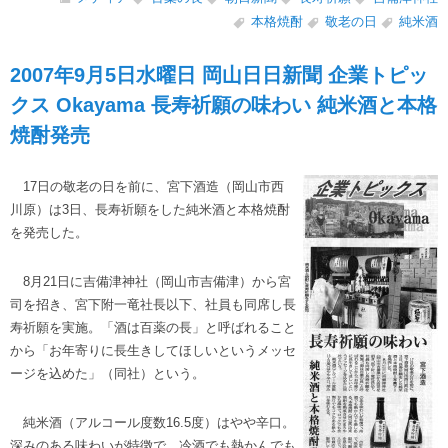
本格焼酎
敬老の日
純米酒
2007年9月5日水曜日 岡山日日新聞 企業トピッ
クス Okayama 長寿祈願の味わい 純米酒と本格
焼酎発売
17日の敬老の日を前に、宮下酒造（岡山市西
川原）は3日、長寿祈願をした純米酒と本格焼酎
を発売した。
8月21日に吉備津神社（岡山市吉備津）から宮
司を招き、宮下附一竜社長以下、社員も同席し長
寿祈願を実施。「酒は百薬の長」と呼ばれること
から「お年寄りに長生きしてほしいというメッセ
ージを込めた」（同社）という。
純米酒（アルコール度数16.5度）はやや辛口。
深みのある味わいが特徴で、冷酒でも熱かんでも