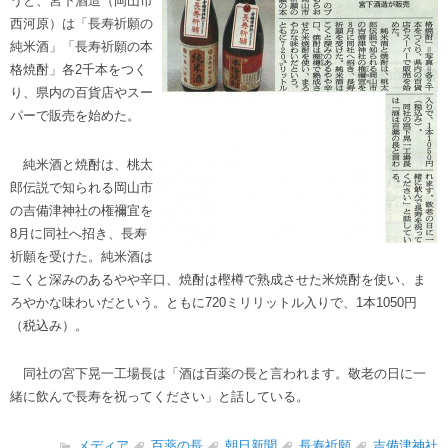
うと、宮下酒造（岡山市
西河原）は「長寿祈願の
純米酒」「長寿祈願の本
格焼酎」各2千本をつく
り、県内の百貨店やスー
パーで販売を始めた。
純米酒と焼酎は、桃太
郎伝説で知られる岡山市
の吉備津神社の権禰宜を
8月に同社へ招き、長寿
祈願を受けた。純米酒は
こくと深みのあるやや辛口、焼酎は樫樽で熟成させた米焼酎を使い、ま
ろやかな味わいだという。ともに720ミリリットル入りで、1本1050円
（税込み）。
同社の宮下晃一工場長は「酒は百薬の長と言われます。敬老の日に一
緒に飲んで長寿を祝ってください」と話している。
メディア
百薬の長
朝日新聞
長寿祈願
吉備津神社