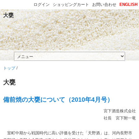
ログイン
ショッピングカート
お問い合わせ
ENGLISH
大甕
トップ
/
大甕
備前焼の大甕について（2010年4月号）
宮下酒造株式会社
社長 宮下附一竜
室町中期から戦国時代に高い評価を受けた「天野酒」は、河内長野市