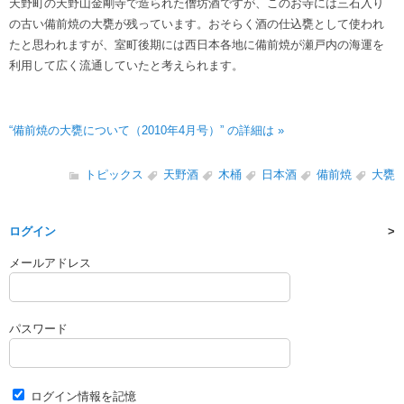
天野町の天野山金剛寺で造られた僧坊酒ですが、このお寺には三石入り
の古い備前焼の大甕が残っています。おそらく酒の仕込甕として使われ
たと思われますが、室町後期には西日本各地に備前焼が瀬戸内の海運を
利用して広く流通していたと考えられます。
“備前焼の大甕について（2010年4月号）” の詳細は »
トピックス
天野酒
木桶
日本酒
備前焼
大甕
ログイン
メールアドレス
パスワード
ログイン情報を記憶