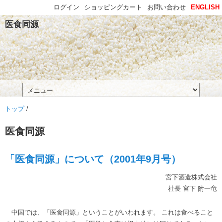
ログイン
ショッピングカート
お問い合わせ
ENGLISH
医食同源
トップ
/
医食同源
「医食同源」について（2001年9月号）
宮下酒造株式会社
社長 宮下 附一竜
中国では、「医食同源」ということがいわれます。 これは食べること