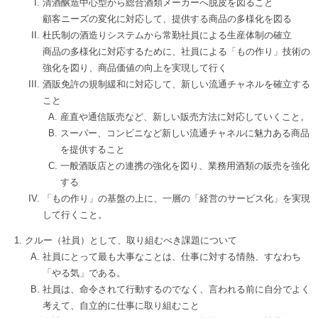
清酒醸造中心型から総合酒類メーカーへ脱皮を図ること
顧客ニーズの変化に対応して、提供する商品の多様化を図る
杜氏制の酒造りシステムから常勤社員による生産体制の確立
商品の多様化に対応するために、社員による「もの作り」技術の
強化を図り、商品価値の向上を実現して行く
酒販免許の規制緩和に対応して、新しい流通チャネルを確立する
こと
産直や通信販売など、新しい販売方法に対応していくこと。
スーパー、コンビニなど新しい流通チャネルに魅力ある商品
を提供すること
一般酒販店との連携の強化を図り、業務用酒類の販売を強化
する
「もの作り」の基盤の上に、一層の「経営のサービス化」を実現
して行くこと。
クルー（社員）として、取り組むべき課題について
社員にとって最も大事なことは、仕事に対する情熱、すなわち
「やる気」である。
社員は、命令されて行動するのでなく、言われる前に自分でよく
考えて、自立的に仕事に取り組むこと