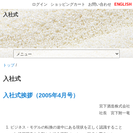
ログイン
ショッピングカート
お問い合わせ
ENGLISH
入社式
トップ
/
入社式
入社式挨拶（2005年4月号）
宮下酒造株式会社
社長 宮下附一竜
ビジネス・モデルの転換の途中にある現状を正しく認識すること