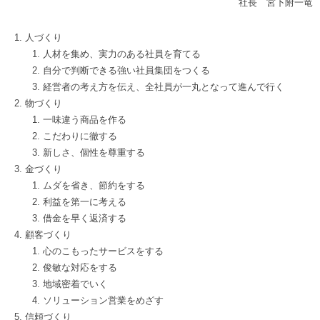
社長 宮下附一竜
人づくり
人材を集め、実力のある社員を育てる
自分で判断できる強い社員集団をつくる
経営者の考え方を伝え、全社員が一丸となって進んで行く
物づくり
一味違う商品を作る
こだわりに徹する
新しさ、個性を尊重する
金づくり
ムダを省き、節約をする
利益を第一に考える
借金を早く返済する
顧客づくり
心のこもったサービスをする
俊敏な対応をする
地域密着でいく
ソリューション営業をめざす
信頼づくり