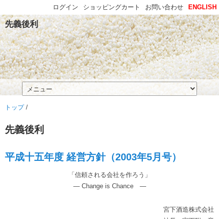
ログイン
ショッピングカート
お問い合わせ
ENGLISH
先義後利
トップ
/
先義後利
平成十五年度 経営方針（2003年5月号）
「信頼される会社を作ろう」
― Change is Chance ―
宮下酒造株式会社