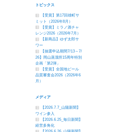
トピックス
【受賞】第17回雄町サ
ミット（2026年8月）
【受賞】ミラノ酒チャ
レンジ2026（2026年7月）
【新商品】ゆず太郎サ
ワー
【抽選申込期間7/13～7/
26】岡山蒸溜所15周年特別
企画「第2弾」
【受賞】全国地ビール
品質審査会2026（2026年6
月）
メディア
【2026.7.7_山陽新聞】
ワイン参入
【2026.6.25_毎日新聞】
経営多角化
【2026.6.26_山陽新聞】