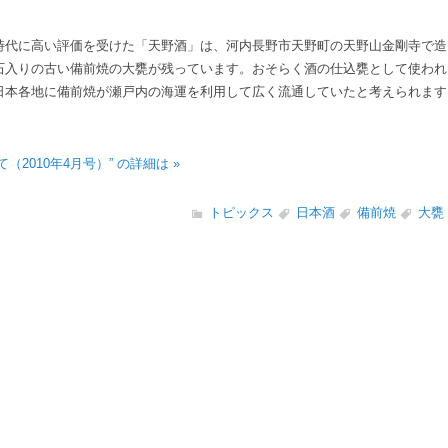
代に高い評価を受けた「天野酒」は、河内長野市天野町の天野山金剛寺で造
石入りの古い備前焼の大甕が残っています。おそらく酒の仕込甕として使われ
日本各地に備前焼が瀬戸内の海運を利用して広く流通していたと考えられます
（2010年4月号）” の詳細は »
トピックス
日本酒
備前焼
大甕