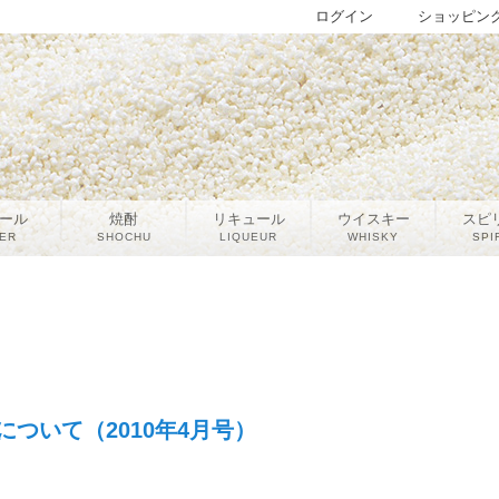
ログイン
ショッピン
ール
焼酎
リキュール
ウイスキー
スピ
ER
SHOCHU
LIQUEUR
WHISKY
SPI
ついて（2010年4月号）