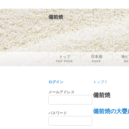
備前焼
トップ
日本酒
地ビ
TOP PAGE
SAKE
BE
ログイン
トップ
/
メールアドレス
備前焼
備前焼の大甕に
パスワード