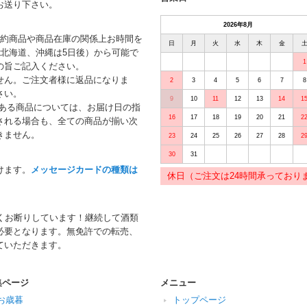
お送り下さい。
2026年8月
予約商品や商品在庫の関係上お時間を
日
月
火
水
木
金
北海道、沖縄は5日後）から可能で
1
の旨ご記入ください。
せん。ご注文者様に返品になりま
2
3
4
5
6
7
8
さい。
9
10
11
12
13
14
1
がある商品については、お届け日の指
16
17
18
19
20
21
2
される場合も、全ての商品が揃い次
きません。
23
24
25
26
27
28
2
30
31
けます。
メッセージカードの種類は
休日（ご注文は24時間承っており
くお断りしています！継続して酒類
必要となります。無免許での転売、
ていただきます。
集ページ
メニュー
お歳暮
トップページ