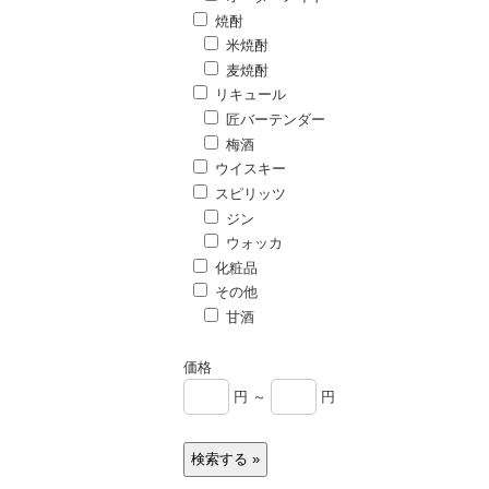
焼酎
米焼酎
麦焼酎
リキュール
匠バーテンダー
梅酒
ウイスキー
スピリッツ
ジン
ウォッカ
化粧品
その他
甘酒
価格
円 ～
円