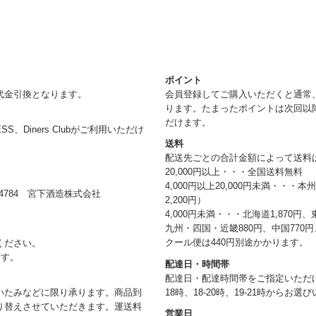
ポイント
代金引換となります。
会員登録してご購入いただくと通常
ります。たまったポイントは次回以
だけます。
RESS、Diners Clubがご利用いただけ
送料
配送先ごとの合計金額によって送料
20,000円以上・・・全国送料無料
4,000円以上20,000円未満・・・
784 宮下酒造株式会社
2,200円）
4,000円未満・・・北海道1,870円、
九州・四国・近畿880円、中国770円、
クール便は440円別途かかります。
ください。
ます。
配達日・時間帯
配達日・配達時間帯をご指定いただけま
18時、18-20時、19-21時からお
いたみなどに限り承ります。商品到
り替えさせていただきます。運送料
営業日