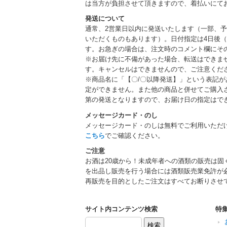
は当方が負担させて頂きますので、着払いにて
発送について
通常、2営業日以内に発送いたします（一部、
いただくものもあります）。日付指定は4日後（
す。お急ぎの場合は、注文時のコメント欄にそ
※お届け先に不備があった場合、転送はできま
す。キャンセルはできませんので、ご注意くだ
※商品名に「【〇/〇以降発送】」という表記
定ができません。また他の商品と併せてご購入
第の発送となりますので、お届け日の指定はで
メッセージカード・のし
メッセージカード・のしは無料でご利用いただ
こちら
でご確認ください。
ご注意
お酒は20歳から！未成年者への酒類の販売は固
を出品し販売を行う場合には酒類販売業免許が
再販売を目的としたご注文はすべてお断りさせ
サイト内コンテンツ検索
特