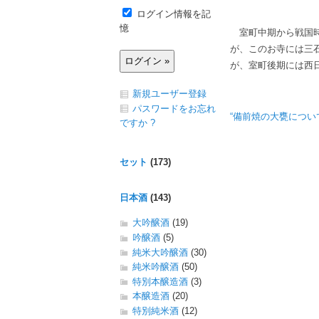
ログイン情報を記
憶
室町中期から戦国時
が、このお寺には三
が、室町後期には西
新規ユーザー登録
パスワードをお忘れ
“備前焼の大甕について
ですか ?
セット
(173)
日本酒
(143)
大吟醸酒
(19)
吟醸酒
(5)
純米大吟醸酒
(30)
純米吟醸酒
(50)
特別本醸造酒
(3)
本醸造酒
(20)
特別純米酒
(12)