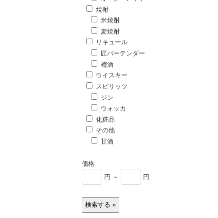
焼酎
米焼酎
麦焼酎
リキュール
匠バーテンダー
梅酒
ウイスキー
スピリッツ
ジン
ウォッカ
化粧品
その他
甘酒
価格
円 ～
円