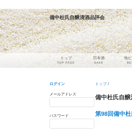
備中杜氏自醸清酒品評会
トップ
日本酒
地ビ
TOP PAGE
SAKE
BE
ログイン
トップ
/
メールアドレス
備中杜氏自醸
第98回備中杜
パスワード