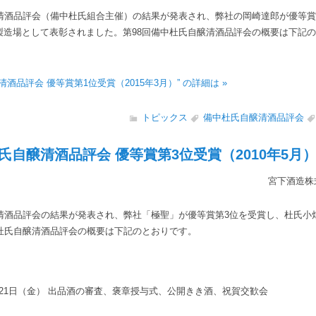
醸清酒品評会（備中杜氏組合主催）の結果が発表され、弊社の岡崎達郎が優等賞
製造場として表彰されました。第98回備中杜氏自醸清酒品評会の概要は下記
清酒品評会 優等賞第1位受賞（2015年3月）” の詳細は »
トピックス
備中杜氏自醸清酒品評会
氏自醸清酒品評会 優等賞第3位受賞（2010年5月
宮下酒造株
醸清酒品評会の結果が発表され、弊社「極聖」が優等賞第3位を受賞し、杜氏小
中杜氏自醸清酒品評会の概要は下記のとおりです。
月21日（金） 出品酒の審査、褒章授与式、公開きき酒、祝賀交歓会