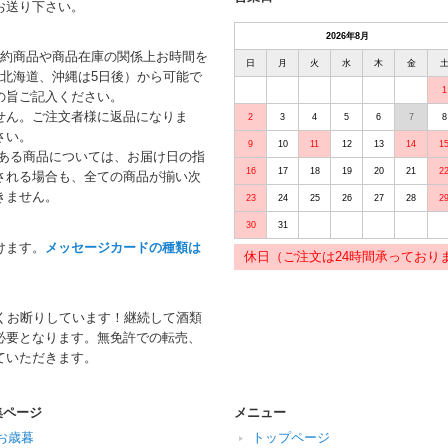
お送り下さい。
2026年8月
予約商品や商品在庫の関係上お時間を
日
月
火
水
木
金
北海道、沖縄は5日後）から可能で
1
の旨ご記入ください。
せん。ご注文者様に返品になりま
2
3
4
5
6
7
8
さい。
9
10
11
12
13
14
1
がある商品については、お届け日の指
16
17
18
19
20
21
2
される場合も、全ての商品が揃い次
きません。
23
24
25
26
27
28
2
30
31
けます。
メッセージカードの種類は
休日（ご注文は24時間承っており
くお断りしています！継続して酒類
必要となります。無免許での転売、
ていただきます。
集ページ
メニュー
お歳暮
トップページ