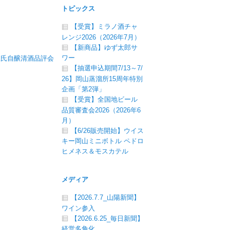
トピックス
【受賞】ミラノ酒チャ
レンジ2026（2026年7月）
【新商品】ゆず太郎サ
ワー
杜氏自醸清酒品評会
【抽選申込期間7/13～7/
26】岡山蒸溜所15周年特別
企画「第2弾」
【受賞】全国地ビール
品質審査会2026（2026年6
月）
【6/26販売開始】ウイス
キー岡山ミニボトル ペドロ
ヒメネス＆モスカテル
メディア
【2026.7.7_山陽新聞】
ワイン参入
【2026.6.25_毎日新聞】
経営多角化