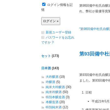
ログイン情報を記
第98回備中杜氏自
憶
れ、弊社が最優等賞
“第98回備中杜氏自醸
新規ユーザー登録
パスワードをお忘れ
ですか ?
第93回備中杜
セット
(173)
日本酒
(143)
第93回備中杜氏自
大吟醸酒
(19)
ました。第93回備
吟醸酒
(5)
純米大吟醸酒
(30)
純米吟醸酒
(50)
日程
特別本醸造酒
(3)
平成21年5
本醸造酒
(20)
特別純米酒
(12)
優等賞第3位杜氏