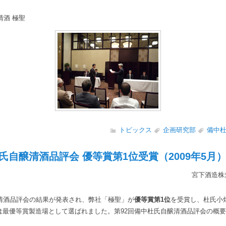
清酒 極聖
トピックス
企画研究部
備中
氏自醸清酒品評会 優等賞第1位受賞（2009年5月
宮下酒造株
醸清酒品評会の結果が発表され、弊社「極聖」が
優等賞第1位
を受賞し、杜氏小
は最優等賞製造場として選ばれました。第92回備中杜氏自醸清酒品評会の概