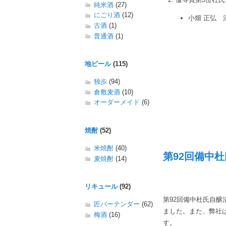
純米酒
(27)
にごり酒
(12)
小畑 正弘 
古酒
(1)
普通酒
(1)
地ビール
(115)
独歩
(94)
倉敷麦酒
(10)
オーダーメイド
(6)
焼酎
(52)
米焼酎
(40)
第92回備中杜
麦焼酎
(14)
リキュール
(92)
第92回備中杜氏自
匠バーテンダー
(62)
ました。また、弊社
梅酒
(16)
す。