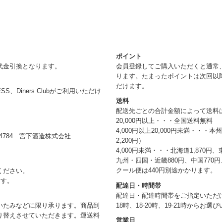
ポイント
代金引換となります。
会員登録してご購入いただくと通常
ります。たまったポイントは次回以
だけます。
RESS、Diners Clubがご利用いただけ
送料
配送先ごとの合計金額によって送料
20,000円以上・・・全国送料無料
4,000円以上20,000円未満・・・
784 宮下酒造株式会社
2,200円）
4,000円未満・・・北海道1,870円、
九州・四国・近畿880円、中国770円、
クール便は440円別途かかります。
ください。
ます。
配達日・時間帯
配達日・配達時間帯をご指定いただけま
18時、18-20時、19-21時からお
いたみなどに限り承ります。商品到
り替えさせていただきます。運送料
営業日