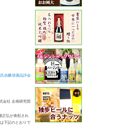
杜氏自醸清酒品評会
）
式会社 企画研究部
畑正弘が表彰され
要は下記のとおりで