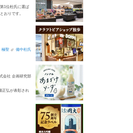
第1位杜氏に選ば
のとおりです。
極聖
備中杜氏
）
式会社 企画研究部
畑正弘が表彰され