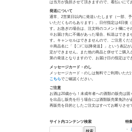
は当方が負担させて頂きますので、着払いにて
発送について
通常、2営業日以内に発送いたします（一部、
いただくものもあります）。日付指定は4日後（
す。お急ぎの場合は、注文時のコメント欄にそ
※お届け先に不備があった場合、転送はできま
す。キャンセルはできませんので、ご注意くだ
※商品名に「【〇/〇以降発送】」という表記
定ができません。また他の商品と併せてご購入
第の発送となりますので、お届け日の指定はで
メッセージカード・のし
メッセージカード・のしは無料でご利用いただ
こちら
でご確認ください。
ご注意
お酒は20歳から！未成年者への酒類の販売は固
を出品し販売を行う場合には酒類販売業免許が
再販売を目的としたご注文はすべてお断りさせ
サイト内コンテンツ検索
特