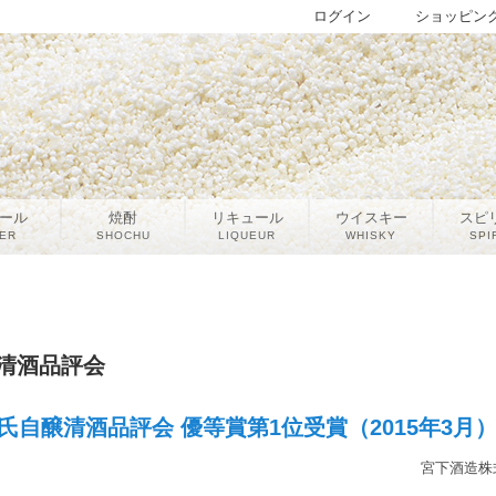
ログイン
ショッピン
ール
焼酎
リキュール
ウイスキー
スピ
ER
SHOCHU
LIQUEUR
WHISKY
SPI
清酒品評会
氏自醸清酒品評会 優等賞第1位受賞（2015年3月
宮下酒造株