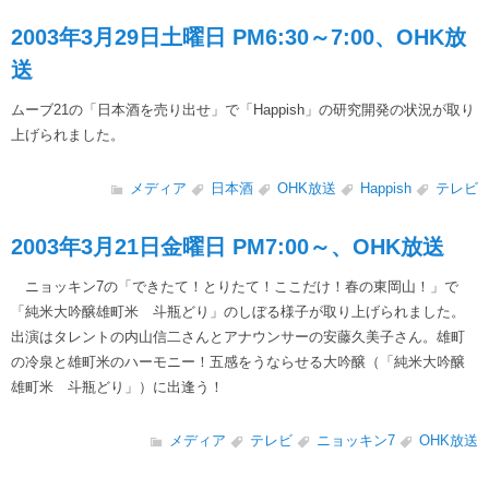
2003年3月29日土曜日 PM6:30～7:00、OHK放
送
ムーブ21の「日本酒を売り出せ」で「Happish」の研究開発の状況が取り
上げられました。
メディア
日本酒
OHK放送
Happish
テレビ
2003年3月21日金曜日 PM7:00～、OHK放送
ニョッキン7の「できたて！とりたて！ここだけ！春の東岡山！」で
「純米大吟醸雄町米 斗瓶どり」のしぼる様子が取り上げられました。
出演はタレントの内山信二さんとアナウンサーの安藤久美子さん。雄町
の冷泉と雄町米のハーモニー！五感をうならせる大吟醸（「純米大吟醸
雄町米 斗瓶どり」）に出逢う！
メディア
テレビ
ニョッキン7
OHK放送