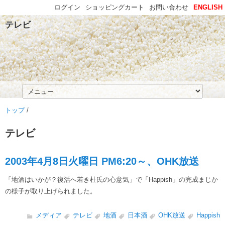
ログイン
ショッピングカート
お問い合わせ
ENGLISH
テレビ
トップ
/
テレビ
2003年4月8日火曜日 PM6:20～、OHK放送
「地酒はいかが？復活へ若き杜氏の心意気」で「Happish」の完成まじか
の様子が取り上げられました。
メディア
テレビ
地酒
日本酒
OHK放送
Happish