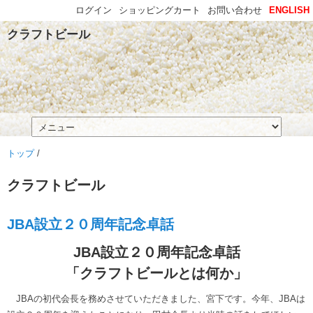
ログイン
ショッピングカート
お問い合わせ
ENGLISH
クラフトビール
トップ
/
クラフトビール
JBA設立２０周年記念卓話
JBA設立２０周年記念卓話
「クラフトビールとは何か」
JBAの初代会長を務めさせていただきました、宮下です。今年、JBAは