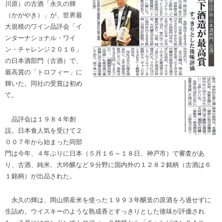
川原）の古酒「永久の輝
（かがやき）」が、世界最
大規模のワイン品評会「イ
ンターナショナル・ワイ
ン・チャレンジ２０１６」
の日本酒部門（古酒）で、
最高賞の「トロフィー」に
輝いた。同社の受賞は初め
て。
品評会は１９８４年創
設。日本食人気を受けて２
００７年から始まった同部
門は今年、４年ぶりに日本（５月１６～１８日、神戸市）で審査があ
り、古酒、純米、大吟醸など９分野に国内外の１２８２銘柄（古酒は６
１銘柄）が出品された。
永久の輝は、岡山県産米を使った１９９３年醸造の原酒をろ過せずに
生詰め。ウイスキーのような熟成香とすっきりとした後味が評価され