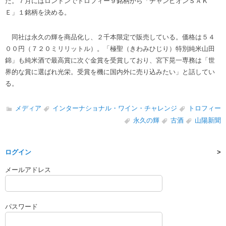
た。７月にはロンドンでトロフィー９銘柄から「チャンピオンＳＡＫ
Ｅ」１銘柄を決める。
同社は永久の輝を商品化し、２千本限定で販売している。価格は５４
００円（７２０ミリリットル）。「極聖（きわみひじり）特別純米山田
錦」も純米酒で最高賞に次ぐ金賞を受賞しており、宮下晃一専務は「世
界的な賞に選ばれ光栄。受賞を機に国内外に売り込みたい」と話してい
る。
メディア
インターナショナル・ワイン・チャレンジ
トロフィー
永久の輝
古酒
山陽新聞
ログイン
メールアドレス
パスワード