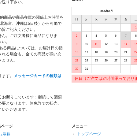
お送り下さい。
2026年8月
予約商品や商品在庫の関係上お時間を
日
月
火
水
木
金
北海道、沖縄は5日後）から可能で
1
の旨ご記入ください。
せん。ご注文者様に返品になりま
2
3
4
5
6
7
8
さい。
9
10
11
12
13
14
1
がある商品については、お届け日の指
16
17
18
19
20
21
2
される場合も、全ての商品が揃い次
きません。
23
24
25
26
27
28
2
30
31
けます。
メッセージカードの種類は
休日（ご注文は24時間承っており
くお断りしています！継続して酒類
必要となります。無免許での転売、
ていただきます。
集ページ
メニュー
お歳暮
トップページ