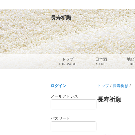
長寿祈願
トップ
日本酒
地ビ
TOP PAGE
SAKE
BE
ログイン
トップ
/
長寿祈願
/
メールアドレス
長寿祈願
パスワード