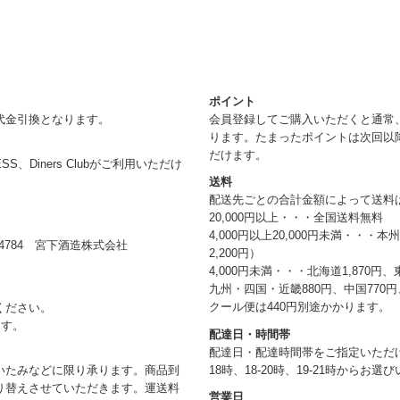
ポイント
代金引換となります。
会員登録してご購入いただくと通常
ります。たまったポイントは次回以
だけます。
RESS、Diners Clubがご利用いただけ
送料
配送先ごとの合計金額によって送料
20,000円以上・・・全国送料無料
4,000円以上20,000円未満・・・
784 宮下酒造株式会社
2,200円）
4,000円未満・・・北海道1,870円、
九州・四国・近畿880円、中国770円、
クール便は440円別途かかります。
ください。
ます。
配達日・時間帯
配達日・配達時間帯をご指定いただけま
18時、18-20時、19-21時からお
いたみなどに限り承ります。商品到
り替えさせていただきます。運送料
営業日