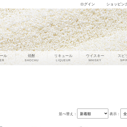
ログイン
ショッピン
ール
焼酎
リキュール
ウイスキー
スピ
ER
SHOCHU
LIQUEUR
WHISKY
SPI
並べ替え：
表示：