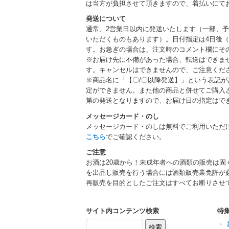
は当方が負担させて頂きますので、着払いにて
発送について
通常、2営業日以内に発送いたします（一部、
いただくものもあります）。日付指定は4日後（
す。お急ぎの場合は、注文時のコメント欄にそ
※お届け先に不備があった場合、転送はできま
す。キャンセルはできませんので、ご注意くだ
※商品名に「【〇/〇以降発送】」という表記
定ができません。また他の商品と併せてご購入
第の発送となりますので、お届け日の指定はで
メッセージカード・のし
メッセージカード・のしは無料でご利用いただ
こちら
でご確認ください。
ご注意
お酒は20歳から！未成年者への酒類の販売は固
を出品し販売を行う場合には酒類販売業免許が
再販売を目的としたご注文はすべてお断りさせ
サイト内コンテンツ検索
特