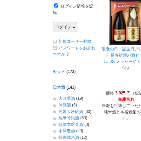
ログイン情報を記
憶
新規ユーザー登録
パスワードをお忘れ
敬老の日・誕生日プ
ですか ?
ト 長寿祈願の酒セ
CJ-JS メッセージ
付き
セット
(173)
日本酒
(143)
価格
3,025
円（税
大吟醸酒
(19)
在庫切れ
吟醸酒
(5)
長寿を祈祷していた
純米大吟醸酒
(30)
純米酒と本格焼酎の
純米吟醸酒
(50)
ト。
特別本醸造酒
(3)
本醸造酒
(20)
特別純米酒
(12)