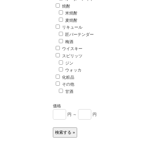
焼酎
米焼酎
麦焼酎
リキュール
匠バーテンダー
梅酒
ウイスキー
スピリッツ
ジン
ウォッカ
化粧品
その他
甘酒
価格
円 ～
円