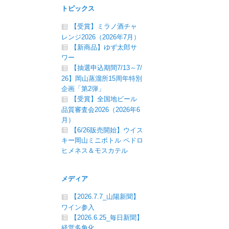
トピックス
【受賞】ミラノ酒チャ
レンジ2026（2026年7月）
【新商品】ゆず太郎サ
ワー
【抽選申込期間7/13～7/
26】岡山蒸溜所15周年特別
企画「第2弾」
【受賞】全国地ビール
品質審査会2026（2026年6
月）
【6/26販売開始】ウイス
キー岡山ミニボトル ペドロ
ヒメネス＆モスカテル
メディア
【2026.7.7_山陽新聞】
ワイン参入
【2026.6.25_毎日新聞】
経営多角化