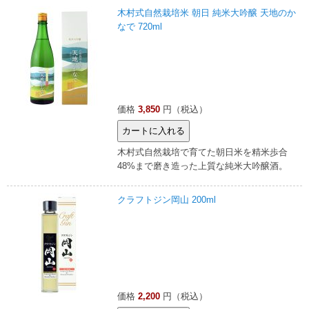
木村式自然栽培米 朝日 純米大吟醸 天地のか
なで 720ml
価格
3,850
円（税込）
木村式自然栽培で育てた朝日米を精米歩合
48%まで磨き造った上質な純米大吟醸酒。
クラフトジン岡山 200ml
価格
2,200
円（税込）