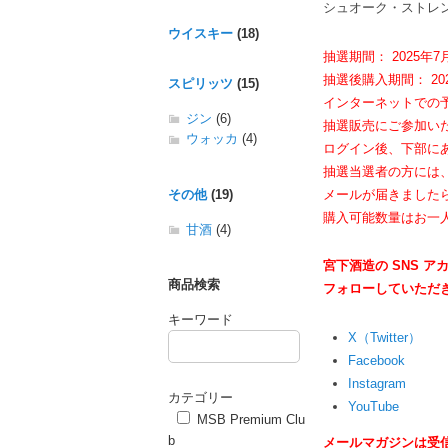
シュオーク・ストレン
ウイスキー
(18)
抽選期間： 2025年7月
抽選後購入期間： 202
スピリッツ
(15)
インターネットでの予
ジン
(6)
抽選販売にご参加い
ウォッカ
(4)
ログイン後、下部に
抽選当選者の方には
メールが届きました
その他
(19)
購入可能数量はお一
甘酒
(4)
宮下酒造の SNS 
商品検索
フォローしていただき
キーワード
X（Twitter）
Facebook
Instagram
カテゴリー
YouTube
MSB Premium Clu
b
メールマガジンは受