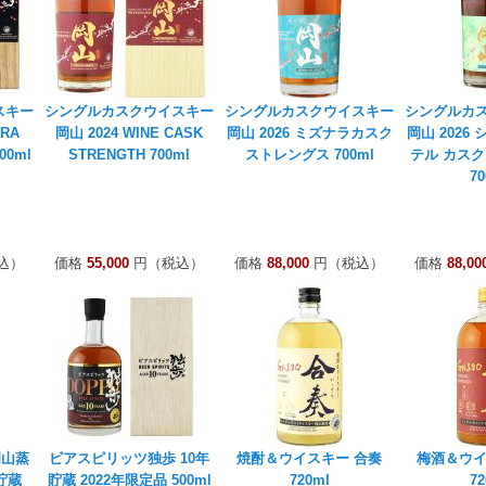
スキー
シングルカスクウイスキー
シングルカスクウイスキー
シングルカ
ARA
岡山 2024 WINE CASK
岡山 2026 ミズナラカスク
岡山 2026
00ml
STRENGTH 700ml
ストレングス 700ml
テル カス
70
込）
価格
55,000
円（税込）
価格
88,000
円（税込）
価格
88,00
岡山蒸
ビアスピリッツ独歩 10年
焼酎＆ウイスキー 合奏
梅酒＆ウイ
貯蔵
貯蔵 2022年限定品 500ml
720ml
72