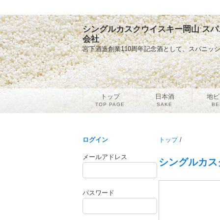
シングルカスクウイスキー岡山 スパニ
会社
宮下酒造創業110周年記念酒として、スパニッ
トップ
日本酒
地ビ
TOP PAGE
SAKE
BE
ログイン
トップ
/
メールアドレス
シングルカス
パスワード