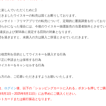
に楽しんでいただくために】
だきましたウイスキーの転売は固くお断りしております。
ョンサイト・フリマアプリでの転売について、定期的に覆面調査を行っており
明らかになった場合には、今後のウイスキー抽選販売の当選者除外とさせてい
違反および第56条に規定する罰則の対象となります。
間を過ぎますと、未購入の方は購入ご辞退とさせていただきます。
の他営利を目的としてウイスキーを購入する行為
不正に申請または保有する行為
ウイスキーをキャンセルする行為
る方のみ、ご応募いただきますようお願いいたします。
は、
ログイン
後、以下の「ショッピングカートに入れる」ボタンを押してご購
年8月1日～2025年8月11日）にお早めにご購入ください。
ットカードまたは銀行振込となります。