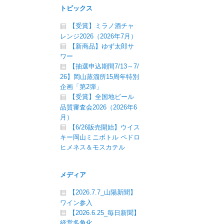
トピックス
【受賞】ミラノ酒チャ
レンジ2026（2026年7月）
【新商品】ゆず太郎サ
ワー
【抽選申込期間7/13～7/
26】岡山蒸溜所15周年特別
企画「第2弾」
【受賞】全国地ビール
品質審査会2026（2026年6
月）
【6/26販売開始】ウイス
キー岡山ミニボトル ペドロ
。
ヒメネス＆モスカテル
メディア
【2026.7.7_山陽新聞】
ワイン参入
【2026.6.25_毎日新聞】
経営多角化