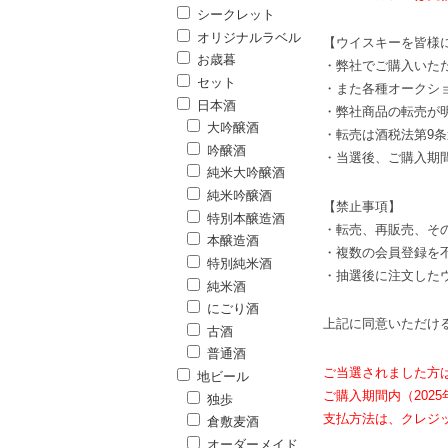
シークレット
オリジナルラベル
【ウイスキーを皆様
お歳暮
・弊社でご購入いた
セット
・また各種オークシ
日本酒
・弊社商品の転売が
大吟醸酒
・転売は酒税法第9条
吟醸酒
・当選後、ご購入期
純米大吟醸酒
純米吟醸酒
【禁止事項】
特別本醸造酒
・転売、再販売、そ
本醸造酒
・複数の会員登録を
特別純米酒
・抽選後に注文した
純米酒
にごり酒
上記に同意いただけ
古酒
普通酒
ご当選されました方
地ビール
ご購入期間内（2025
独歩
支払方法は、クレジ
倉敷麦酒
オーダーメイド