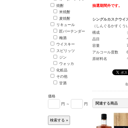
焼酎
抽選期間外です。
米焼酎
麦焼酎
シングルカスクウイス
リキュール
（しんぐるかすくう
匠バーテンダー
構成
梅酒
品目
ウイスキー
容量
スピリッツ
アルコール度数
ジン
原材料名
ウォッカ
化粧品
その他
甘酒
価格
関連する商品
円 ～
円