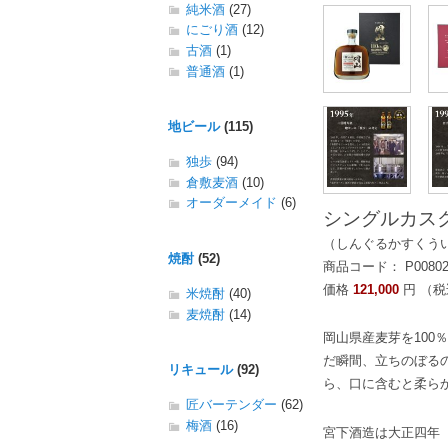
純米酒
(27)
にごり酒
(12)
古酒
(1)
普通酒
(1)
地ビール
(115)
独歩
(94)
倉敷麦酒
(10)
オーダーメイド
(6)
シングルカスク
（しんぐるかすくう
焼酎
(52)
商品コード： P0080
価格
121,000
円 （税
米焼酎
(40)
麦焼酎
(14)
岡山県産麦芽を10
だ瞬間、立ちのぼる
リキュール
(92)
ら、口に含むと柔ら
匠バーテンダー
(62)
梅酒
(16)
宮下酒造は大正四年（