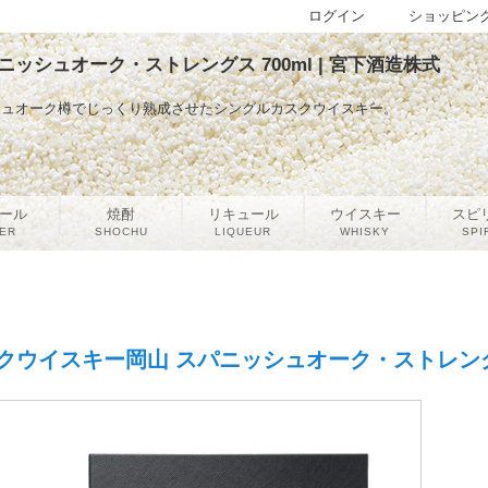
ログイン
ショッピン
ッシュオーク・ストレングス 700ml | 宮下酒造株式
シュオーク樽でじっくり熟成させたシングルカスクウイスキー。
ール
焼酎
リキュール
ウイスキー
スピ
ER
SHOCHU
LIQUEUR
WHISKY
SPI
クウイスキー岡山 スパニッシュオーク・ストレングス