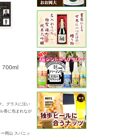
00ml
ク。グラスに注い
ル香に包まれなが
キー岡山 スパニッ