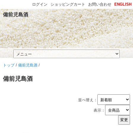
ログイン
ショッピングカート
お問い合わせ
ENGLISH
備前児島酒
トップ
/
備前児島酒
/
備前児島酒
並べ替え：
表示：