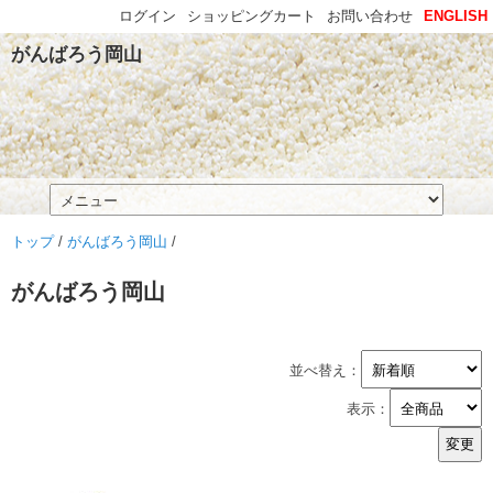
ログイン
ショッピングカート
お問い合わせ
ENGLISH
がんばろう岡山
トップ
/
がんばろう岡山
/
がんばろう岡山
並べ替え：
表示：