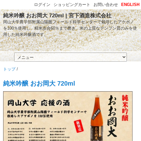
ログイン
ショッピングカート
お問い合わせ
ENGLISH
純米吟醸 おお岡大 720ml | 宮下酒造株式会社
岡山大学農学部附属山陽圏フィールド科学センターで栽培したアケボノ
を100％使用し、精米歩合60％まで磨き、米の上質なデンプン質のみを使
用した純米吟醸酒です。
トップ
/
純米吟醸 おお岡大 720ml