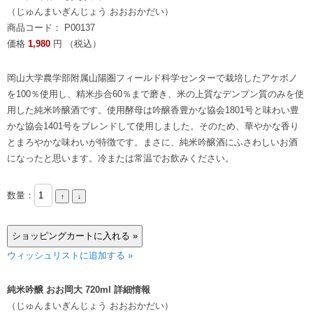
（じゅんまいぎんじょう おおおかだい）
商品コード： P00137
価格
1,980
円 （税込）
岡山大学農学部附属山陽圏フィールド科学センターで栽培したアケボノ
を100％使用し、精米歩合60％まで磨き、米の上質なデンプン質のみを使
用した純米吟醸酒です。使用酵母は吟醸香豊かな協会1801号と味わい豊
かな協会1401号をブレンドして使用しました。そのため、華やかな香り
とまろやかな味わいが特徴です。まさに、純米吟醸酒にふさわしいお酒
になったと思います。冷または常温でお飲みください。
数量：
ウィッシュリストに追加する »
純米吟醸 おお岡大 720ml 詳細情報
（じゅんまいぎんじょう おおおかだい）