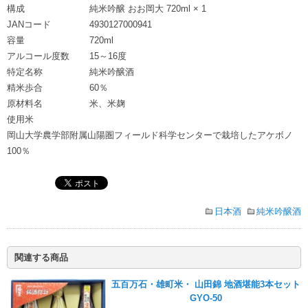
構成
純米吟醸 おお岡大 720ml × 1
JANコード
4930127000941
容量
720ml
アルコール度数
15～16度
特定名称
純米吟醸酒
精米歩合
60％
原材料名
米、米麹
使用米
岡山大学農学部附属山陽圏フィールド科学センターで栽培したアケボノ
100％
日本酒
純米吟醸酒
関連する商品
五百万石・雄町米・ 山田錦 地酒堪能3本セット
GYO-50