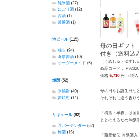
純米酒
(27)
にごり酒
(12)
古酒
(1)
普通酒
(1)
地ビール
(115)
母の日ギフト 
独歩
(94)
付き（送料込
倉敷麦酒
(10)
（うめしゅ・ゆずし
オーダーメイド
(6)
商品コード： P9202
価格
6,710
円 （税込
焼酎
(52)
母の日やお誕生日な
米焼酎
(40)
麦焼酎
(14)
それぞれに違う香り
「梅酒・早春」は国
リキュール
(92)
ととのえるため吟醸
匠バーテンダー
(62)
梅酒
(16)
「蔵元秘伝 吟醸酒