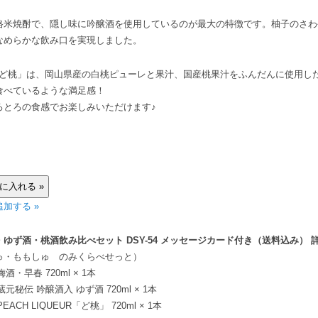
格米焼酎で、隠し味に吟醸酒を使用しているのが最大の特徴です。柚子のさわ
なめらかな飲み口を実現しました。
UEUR ど桃」は、岡山県産の白桃ピューレと果汁、国産桃果汁をふんだんに使用
食べているような満足感！
ろとろの食感でお楽しみいただけます♪
加する »
ゆず酒・桃酒飲み比べセット DSY-54 メッセージカード付き（送料込み） 
ゅ・ももしゅ のみくらべせっと）
梅酒・早春 720ml × 1本
蔵元秘伝 吟醸酒入 ゆず酒 720ml × 1本
PEACH LIQUEUR「ど桃」 720ml × 1本