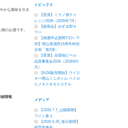
トピックス
やかな風味を引き
【受賞】ミラノ酒チャ
レンジ2026（2026年7月）
【新商品】ゆず太郎サ
した桃のお酒です。
ワー
【抽選申込期間7/13～7/
26】岡山蒸溜所15周年特別
企画「第2弾」
【受賞】全国地ビール
品質審査会2026（2026年6
月）
【6/26販売開始】ウイス
キー岡山ミニボトル ペドロ
ヒメネス＆モスカテル
詳細情報
メディア
【2026.7.7_山陽新聞】
ワイン参入
【2026.6.25_毎日新聞】
経営多角化