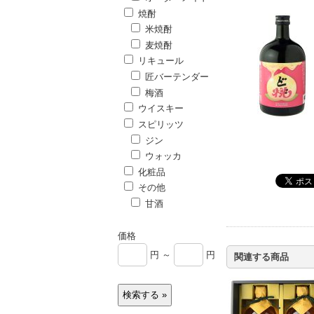
焼酎
米焼酎
麦焼酎
リキュール
匠バーテンダー
梅酒
ウイスキー
スピリッツ
ジン
ウォッカ
化粧品
その他
甘酒
価格
円 ～
円
関連する商品