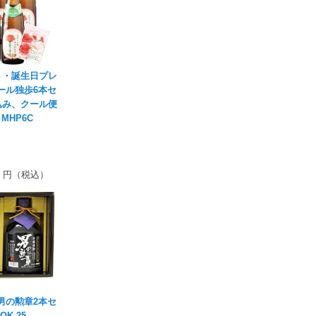
ト・誕生日プレ
ール独歩6本セ
込み、クール便
MHP6C
円（税込）
男の勲章2本セ
OK-25