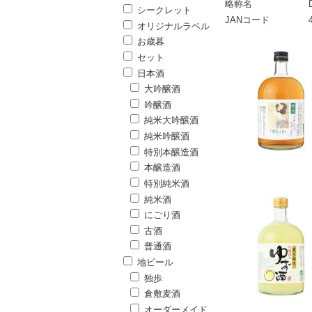
略称名
シークレット
JANコード
オリジナルラベル
お歳暮
セット
日本酒
大吟醸酒
吟醸酒
純米大吟醸酒
純米吟醸酒
特別本醸造酒
本醸造酒
特別純米酒
純米酒
にごり酒
古酒
普通酒
地ビール
独歩
倉敷麦酒
オーダーメイド