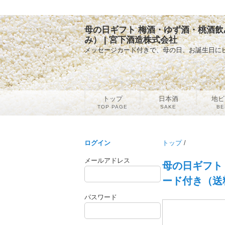
母の日ギフト 梅酒・ゆず酒・桃酒飲み
み） | 宮下酒造株式会社
メッセージカード付きで、母の日、お誕生日に
トップ
日本酒
地ビ
TOP PAGE
SAKE
BE
ログイン
トップ
/
メールアドレス
母の日ギフト 
ード付き（送
パスワード