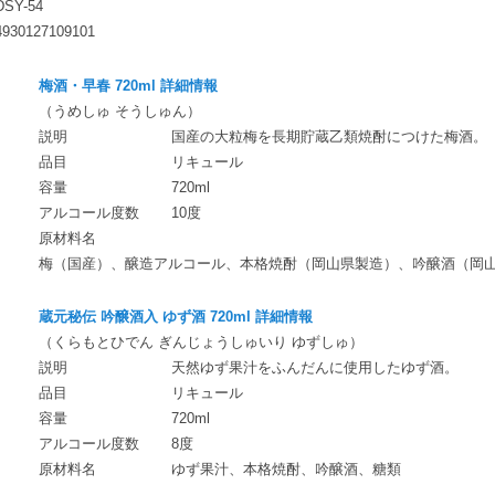
DSY-54
4930127109101
梅酒・早春 720ml 詳細情報
（うめしゅ そうしゅん）
説明
国産の大粒梅を長期貯蔵乙類焼酎につけた梅酒。
品目
リキュール
容量
720ml
アルコール度数
10度
原材料名
梅（国産）、醸造アルコール、本格焼酎（岡山県製造）、吟醸酒（岡
蔵元秘伝 吟醸酒入 ゆず酒 720ml 詳細情報
（くらもとひでん ぎんじょうしゅいり ゆずしゅ）
説明
天然ゆず果汁をふんだんに使用したゆず酒。
品目
リキュール
容量
720ml
アルコール度数
8度
原材料名
ゆず果汁、本格焼酎、吟醸酒、糖類