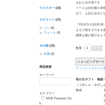
まれたゆず酒です。
ウイスキー
(18)
ベースは自社製の本
立て、上品な甘みと
スピリッツ
(15)
「PEACH LIQ
ジン
(6)
まるで桃をそのまま
ウォッカ
(4)
濃厚な桃の果汁をと
その他
(19)
数量：
甘酒
(4)
商品検索
ウィッシュリストに追
キーワード
母の日ギフト 梅酒・
（うめしゅ・ゆずし
構成
カテゴリー
MSB Premium Clu
b