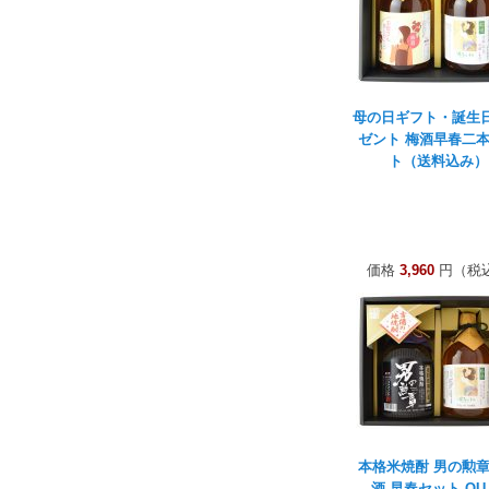
母の日ギフト・誕生
ゼント 梅酒早春二
ト（送料込み）
価格
3,960
円（税
本格米焼酎 男の勲
酒 早春セット OU-