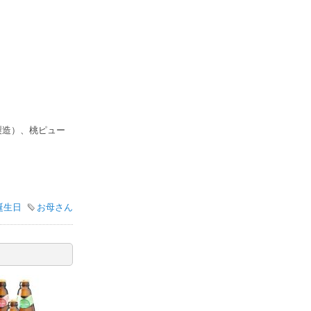
製造）、桃ピュー
誕生日
お母さん