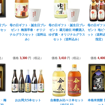
日プレ
母の日ギフト・誕生日プレ
母の日ギフト・誕生日プレ
母の日ギフ
本セッ
ゼント 梅酒早春・オリジ
ゼント 蔵元秘伝 吟醸酒入
ゼント 地ビ
ナルグラスセット（送料込
ゆず酒・オリジナルグラス
ット（送料
み）
セット（送料込み）
指定） 
込）
価格
3,300
円（税込）
価格
3,410
円（税込）
価格
4,400
章・梅
おお岡大5本セット
合奏飲み比べ２本セット
本格米焼酎 
30
USGS-53
ット 