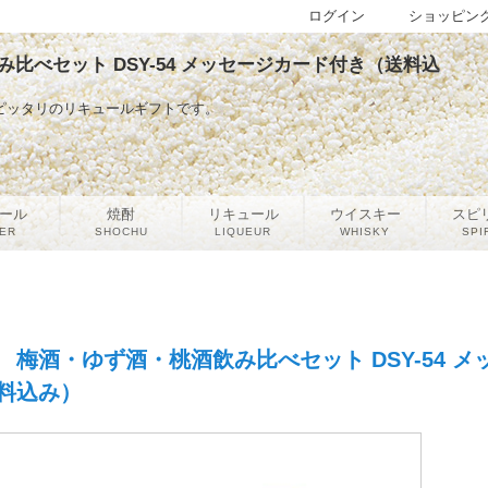
ログイン
ショッピン
比べセット DSY-54 メッセージカード付き（送料込
ピッタリのリキュールギフトです。
ール
焼酎
リキュール
ウイスキー
スピ
ER
SHOCHU
LIQUEUR
WHISKY
SPI
梅酒・ゆず酒・桃酒飲み比べセット DSY-54 メ
料込み）