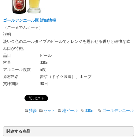
ゴールデンエール瓶 詳細情報
（ごーるでんえーる）
説明
淡い金色のエールタイプのビールでオレンジを思わせる香りと軽快な飲
み口が特徴。
品目
ビール
容量
330ml
アルコール度数
5度
原材料名
麦芽（ドイツ製造）、ホップ
賞味期限
90日
独歩
セット
地ビール
330ml
ゴールデンエール
関連する商品