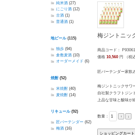
純米酒
(27)
にごり酒
(12)
古酒
(1)
普通酒
(1)
梅ジントニック
地ビール
(115)
独歩
(94)
商品コード： P9306
倉敷麦酒
(10)
価格
10,560
円 （税
オーダーメイド
(6)
匠バーテンダー家飲
焼酎
(52)
梅ジントニックサワ
米焼酎
(40)
自社製クラフトジン
麦焼酎
(14)
上品な甘味と酸味が
リキュール
(92)
数量：
匠バーテンダー
(62)
梅酒
(16)