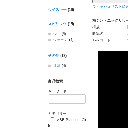
ウィッシュリストに追
ウイスキー
(18)
梅ジントニックサワー2
スピリッツ
(15)
構成
略称名
ジン
(6)
ウォッカ
(4)
JANコード
その他
(19)
甘酒
(4)
商品検索
キーワード
カテゴリー
MSB Premium Clu
b