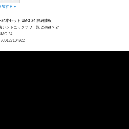
加する »
4本セット UMG-24 詳細情報
梅ジントニックサワー瓶 250ml × 24
UMG-24
4930127104922
動
画
プ
レ
ー
ヤ
ー