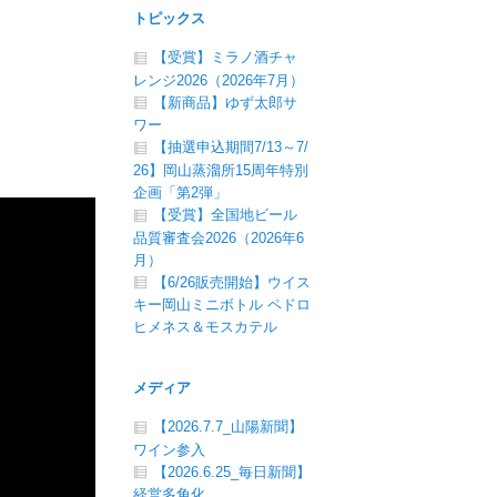
トピックス
【受賞】ミラノ酒チャ
レンジ2026（2026年7月）
【新商品】ゆず太郎サ
ワー
【抽選申込期間7/13～7/
26】岡山蒸溜所15周年特別
企画「第2弾」
【受賞】全国地ビール
品質審査会2026（2026年6
月）
【6/26販売開始】ウイス
キー岡山ミニボトル ペドロ
ヒメネス＆モスカテル
メディア
【2026.7.7_山陽新聞】
ワイン参入
【2026.6.25_毎日新聞】
経営多角化