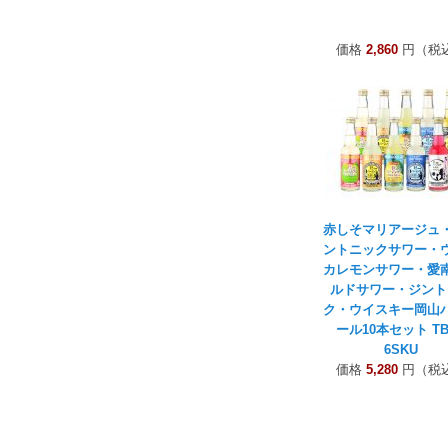
価格
2,860
円（税
赤しそマリアージュ
ントニックサワー・
カレモンサワー・愛
ルドサワー・ジント
ク・ウイスキー岡山
ール10本セット TB1
6SKU
価格
5,280
円（税