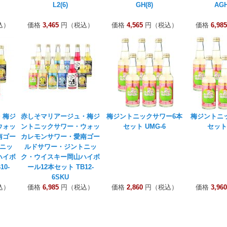
L2(6)
GH(8)
AGH
込）
価格
3,465
円（税込）
価格
4,565
円（税込）
価格
6,985
・梅ジ
赤しそマリアージュ・梅ジ
梅ジントニックサワー6本
梅ジントニ
ウォッ
ントニックサワー・ウォッ
セット UMG-6
セット 
南ゴー
カレモンサワー・愛南ゴー
ニッ
ルドサワー・ジントニッ
ハイボ
ク・ウイスキー岡山ハイボ
0-
ール12本セット TB12-
6SKU
込）
価格
6,985
円（税込）
価格
2,860
円（税込）
価格
3,960