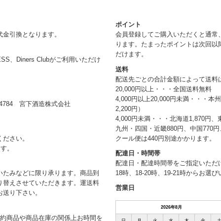
ポイント
代金引換となります。
会員登録してご購入いただくと通常
ります。たまったポイントは次回以
だけます。
RESS、Diners Clubがご利用いただけ
送料
配送先ごとの合計金額によって送料
20,000円以上・・・全国送料無料
4,000円以上20,000円未満・・・
784 宮下酒造株式会社
2,200円）
4,000円未満・・・北海道1,870円、
九州・四国・近畿880円、中国770円、
クール便は440円別途かかります。
ください。
ます。
配達日・時間帯
配達日・配達時間帯をご指定いただけま
18時、18-20時、19-21時からお
いたみなどに限り承ります。商品到
り替えさせていただきます。運送料
営業日
お送り下さい。
2026年8月
予約商品や商品在庫の関係上お時間を
日
月
火
水
木
金