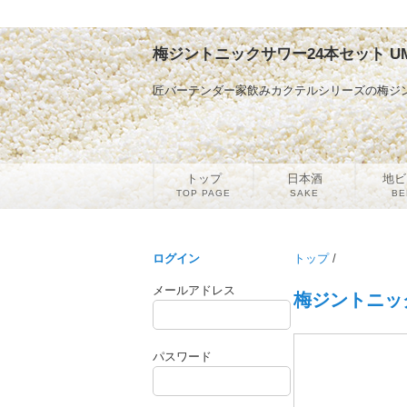
梅ジントニックサワー24本セット UMG
匠バーテンダー家飲みカクテルシリーズの梅ジン
トップ
日本酒
地ビ
TOP PAGE
SAKE
BE
ログイン
トップ
/
メールアドレス
梅ジントニック
パスワード