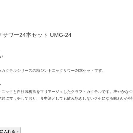
サワー24本セット UMG-24
1
込）
みカクテルシリーズの梅ジントニックサワー24本セットです。
ー
トニックと自社製梅酒をマリアージュしたクラフトカクテルです。爽やかなジ
絶妙にマッチしており、食中酒としても飲み飽きしないクセになる味わいが特