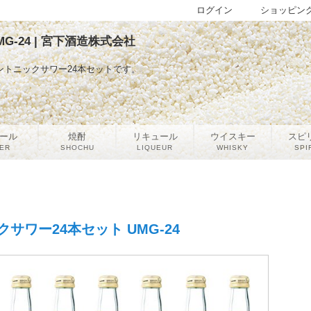
ログイン
ショッピン
-24 | 宮下酒造株式会社
トニックサワー24本セットです。
ール
焼酎
リキュール
ウイスキー
スピ
ER
SHOCHU
LIQUEUR
WHISKY
SPI
サワー24本セット UMG-24