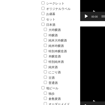
シークレット
オリジナルラベル
お歳暮
00:00
セット
日本酒
大吟醸酒
吟醸酒
純米大吟醸酒
純米吟醸酒
特別本醸造酒
本醸造酒
特別純米酒
純米酒
にごり酒
古酒
普通酒
地ビール
独歩
倉敷麦酒
オーダーメイド