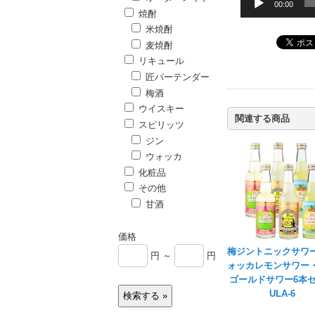
00:00
焼酎
米焼酎
麦焼酎
リキュール
匠バーテンダー
梅酒
ウイスキー
関連する商品
スピリッツ
ジン
ウォッカ
化粧品
その他
甘酒
価格
梅ジントニックサワ
円 ～
円
ォッカレモンサワー
ゴールドサワー6本
ULA-6