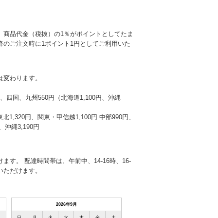
、商品代金（税抜）の1％がポイントとしてたま
降のご注文時に1ポイント1円としてご利用いた
は変わります。
本州、四国、九州550円（北海道1,100円、沖縄
東北1,320円、関東・甲信越1,100円 中部990円、
沖縄3,190円
す。 配達時間帯は、午前中、14-16時、16-
選びいただけます。
2026年9月
土
日
月
火
水
木
金
土