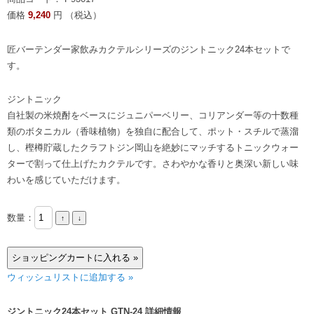
価格
9,240
円 （税込）
匠バーテンダー家飲みカクテルシリーズのジントニック24本セットで
す。
ジントニック
自社製の米焼酎をベースにジュニパーベリー、コリアンダー等の十数種
類のボタニカル（香味植物）を独自に配合して、ポット・スチルで蒸溜
し、樫樽貯蔵したクラフトジン岡山を絶妙にマッチするトニックウォー
ターで割って仕上げたカクテルです。さわやかな香りと奥深い新しい味
わいを感じていただけます。
数量：
ウィッシュリストに追加する »
ジントニック24本セット GTN-24 詳細情報