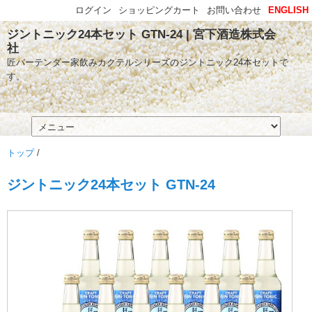
ログイン
ショッピングカート
お問い合わせ
ENGLISH
ジントニック24本セット GTN-24 | 宮下酒造株式会
社
匠バーテンダー家飲みカクテルシリーズのジントニック24本セットで
す。
トップ
/
ジントニック24本セット GTN-24