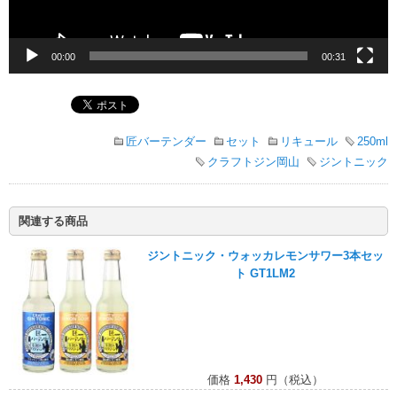
00:00
00:31
匠バーテンダー
セット
リキュール
250ml
クラフトジン岡山
ジントニック
関連する商品
ジントニック・ウォッカレモンサワー3本セッ
ト GT1LM2
価格
1,430
円（税込）