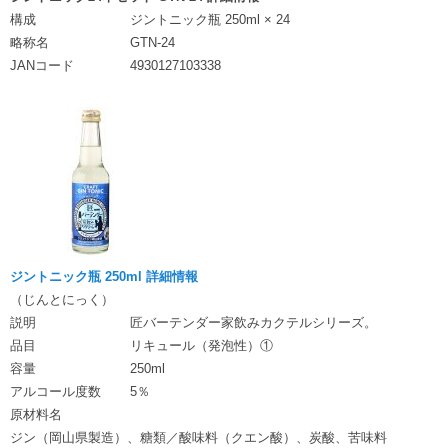
構成
ジントニック瓶 250ml × 24
略称名
GTN-24
JANコード
4930127103338
ジントニック瓶 250ml 詳細情報
（じんとにっく）
説明
匠バーテンダー家飲みカクテルシリーズ。
品目
リキュール（発泡性）①
容量
250ml
アルコール度数
5％
原材料名
ジン（岡山県製造）、糖類／酸味料（クエン酸）、炭酸、苦味料