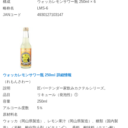
構成
ウォッカレモンサワー瓶 250ml × 6
略称名
LMS-6
JANコード
4930127103147
ウォッカレモンサワー瓶 250ml 詳細情報
（れもんさわー）
説明
匠バーテンダー家飲みカクテルシリーズ。
品目
リキュール（発泡性）①
容量
250ml
アルコール度数
5％
原材料名
ウォッカ（岡山県製造）、レモン果汁（岡山県製造）、糖類（国内製
造）／炭酸、酸化防止剤（ビタミンC）、香料、酸味料（クエン酸）