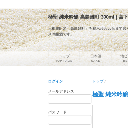
極聖 純米吟醸 高島雄町 300ml | 
元祖雄町米「高島雄町」を精米歩合55％まで
米吟醸酒です。
トップ
日本酒
地ビ
TOP PAGE
SAKE
BE
ログイン
トップ
/
メールアドレス
極聖 純米吟醸 
パスワード