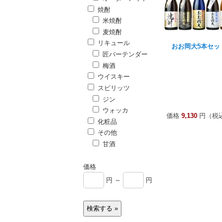
焼酎
米焼酎
麦焼酎
リキュール
おお岡大5本セッ
匠バーテンダー
梅酒
ウイスキー
スピリッツ
ジン
ウォッカ
価格
9,130
円（税
化粧品
その他
甘酒
価格
円 ～
円