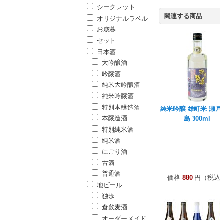
シークレット
関連する商品
オリジナルラベル
お歳暮
セット
日本酒
大吟醸酒
吟醸酒
純米大吟醸酒
純米吟醸酒
特別本醸造酒
純米吟醸 雄町米 瀬
本醸造酒
島 300ml
特別純米酒
純米酒
にごり酒
古酒
普通酒
価格
880
円（税込
地ビール
独歩
倉敷麦酒
オーダーメイド