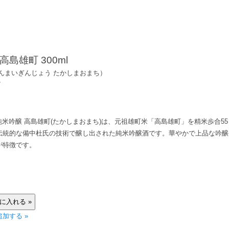
高島雄町 300ml
んまいぎんじょう たかしまおまち）
7
 純米吟醸 高島雄町(たかしまおまち)は、元祖雄町米「高島雄町」を精米歩合5
伝統的な備中杜氏の技術で醸し出された純米吟醸酒です。華やかで上品な吟醸
が特徴です。
加する »