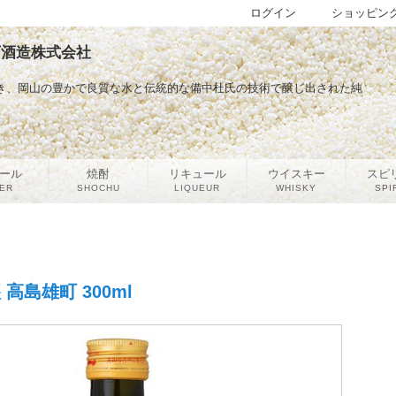
ログイン
ショッピン
宮下酒造株式会社
磨き、岡山の豊かで良質な水と伝統的な備中杜氏の技術で醸し出された純
ール
焼酎
リキュール
ウイスキー
スピ
ER
SHOCHU
LIQUEUR
WHISKY
SPI
高島雄町 300ml