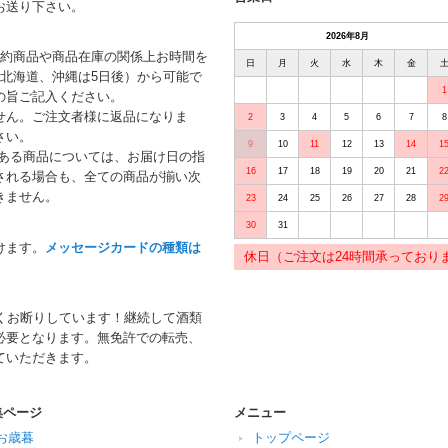
お送り下さい。
2026年8月
予約商品や商品在庫の関係上お時間を
日
月
火
水
木
金
北海道、沖縄は5日後）から可能で
1
の旨ご記入ください。
せん。ご注文者様に返品になりま
2
3
4
5
6
7
8
さい。
9
10
11
12
13
14
1
がある商品については、お届け日の指
16
17
18
19
20
21
2
される場合も、全ての商品が揃い次
きません。
23
24
25
26
27
28
2
30
31
けます。
メッセージカードの種類は
休日（ご注文は24時間承っており
くお断りしています！継続して酒類
必要となります。無免許での転売、
ていただきます。
集ページ
メニュー
お歳暮
トップページ