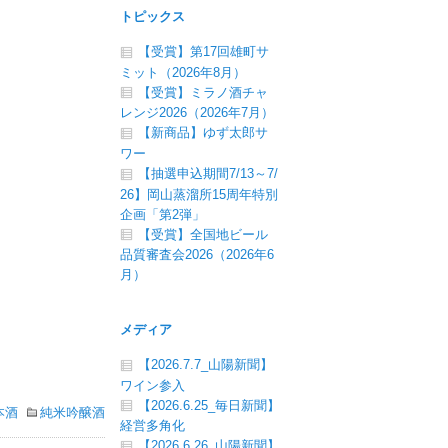
トピックス
【受賞】第17回雄町サ
ミット（2026年8月）
【受賞】ミラノ酒チャ
レンジ2026（2026年7月）
【新商品】ゆず太郎サ
ワー
【抽選申込期間7/13～7/
26】岡山蒸溜所15周年特別
企画「第2弾」
【受賞】全国地ビール
品質審査会2026（2026年6
月）
メディア
【2026.7.7_山陽新聞】
ワイン参入
【2026.6.25_毎日新聞】
本酒
純米吟醸酒
経営多角化
【2026.6.26_山陽新聞】