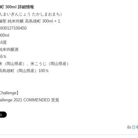
 300ml 詳細情報
んまいぎんじょう たかしまおまち）
極聖 純米吟醸 高島雄町 300ml × 1
4930127100450
300ml
16度
純米吟醸酒
55％
米（岡山県産）、米こうじ（岡山県産）
高島雄町（岡山県産）100％
 Challenge】
 Challenge 2021 COMMENDED 受賞
日