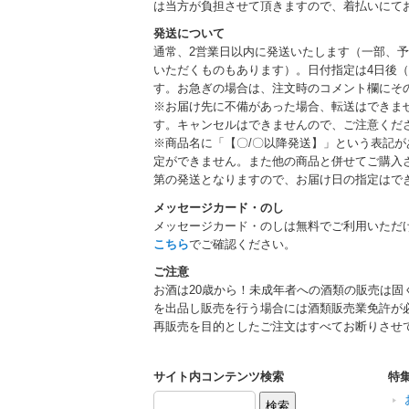
は当方が負担させて頂きますので、着払いにて
発送について
通常、2営業日以内に発送いたします（一部、
いただくものもあります）。日付指定は4日後（
す。お急ぎの場合は、注文時のコメント欄にそ
※お届け先に不備があった場合、転送はできま
す。キャンセルはできませんので、ご注意くだ
※商品名に「【〇/〇以降発送】」という表記
定ができません。また他の商品と併せてご購入
第の発送となりますので、お届け日の指定はで
メッセージカード・のし
メッセージカード・のしは無料でご利用いただ
こちら
でご確認ください。
ご注意
お酒は20歳から！未成年者への酒類の販売は固
を出品し販売を行う場合には酒類販売業免許が
再販売を目的としたご注文はすべてお断りさせ
サイト内コンテンツ検索
特