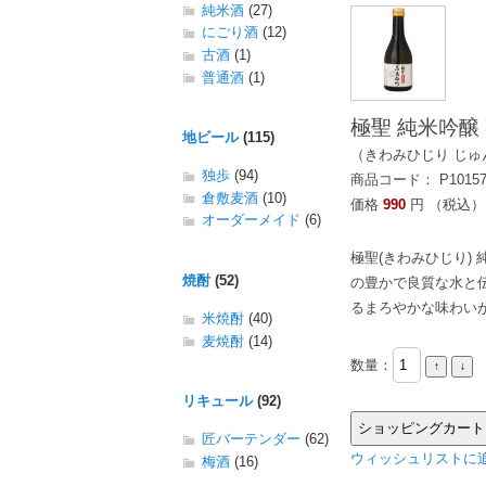
純米酒
(27)
にごり酒
(12)
古酒
(1)
普通酒
(1)
極聖 純米吟醸 
地ビール
(115)
（きわみひじり じゅ
独歩
(94)
商品コード： P1015
倉敷麦酒
(10)
価格
990
円 （税込）
オーダーメイド
(6)
極聖(きわみひじり)
焼酎
(52)
の豊かで良質な水と
るまろやかな味わい
米焼酎
(40)
麦焼酎
(14)
数量：
リキュール
(92)
匠バーテンダー
(62)
ウィッシュリストに追
梅酒
(16)