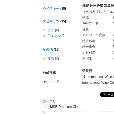
極聖 純米吟醸 高島雄町
ウイスキー
(18)
（きわみひじり じゅ
構成
スピリッツ
(15)
JANコード
容量
ジン
(6)
アルコール度数
ウォッカ
(4)
特定名称
精米歩合
その他
(19)
原材料名
甘酒
(4)
使用米
受賞歴
商品検索
【International Wine
キーワード
International Wine
カテゴリー
MSB Premium Clu
b