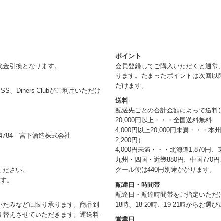
ポイント
代金引換となります。
会員登録してご購入いただくと通常
ります。たまったポイントは次回以
だけます。
RESS、Diners Clubがご利用いただけ
送料
配送先ごとの合計金額によって送料
20,000円以上・・・全国送料無料
4,000円以上20,000円未満・・・
784 宮下酒造株式会社
2,200円）
4,000円未満・・・北海道1,870円、
九州・四国・近畿880円、中国770円、
クール便は440円別途かかります。
ください。
ます。
配達日・時間帯
配達日・配達時間帯をご指定いただけま
18時、18-20時、19-21時からお
いたみなどに限り承ります。商品到
り替えさせていただきます。運送料
営業日