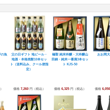
戸の魚
父の日ギフト 地ビール・
極聖 純米吟醸・大吟醸山
おお岡大
地酒・本格焼酎10本セッ
田錦・純米一番滴3本セッ
ト（送料込み、クール便指
ト KJS-50
定）
）
価格
7,260
円（税込）
価格
6,325
円（税込）
価格
6,050