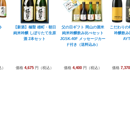
ト
【新酒】極聖 雄町・朝日
父の日ギフト 岡山の酒米
こだわりの
純米吟醸 しぼりたて生原
純米吟醸飲み比べセット
吟醸飲み
酒 2本セット
JGSK-40F メッセージカー
AYT
ド付き（送料込み）
込）
価格
4,675
円（税込）
価格
4,400
円（税込）
価格
7,370