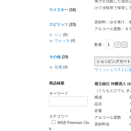
果汁が沈殿した場合
けて冷暗所で保管し
ウイスキー
(18)
原材料：ゆず果汁、
スピリッツ
(15)
アルコール度数：８
ジン
(6)
ウォッカ
(4)
数量：
その他
(19)
甘酒
(4)
ウィッシュリストに追
商品検索
蔵元秘伝 吟醸酒入 ゆず
（くらもとひでん ぎ
キーワード
構成
品目
容量
カテゴリー
アルコール度数
MSB Premium Clu
原材料名
b