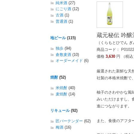
純米酒
(27)
にごり酒
(12)
古酒
(1)
普通酒
(1)
蔵元秘伝 吟醸酒
地ビール
(115)
（くらもとひでん ぎ
独歩
(94)
商品コード： P0102
倉敷麦酒
(10)
価格
3,630
円 （税込
オーダーメイド
(6)
厳選された新鮮な天
焼酎
(52)
社製の本格米焼酎で
米焼酎
(40)
柚子のさわやかな風
麦焼酎
(14)
みいただけますし、
進につながります。
リキュール
(92)
また、食後のアフタ
匠バーテンダー
(62)
梅酒
(16)