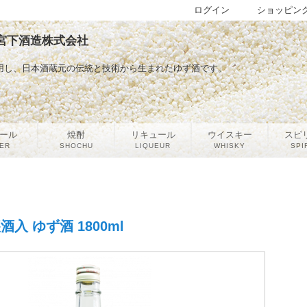
ログイン
ショッピン
| 宮下酒造株式会社
用し、日本酒蔵元の伝統と技術から生まれたゆず酒です。
ール
焼酎
リキュール
ウイスキー
スピ
ER
SHOCHU
LIQUEUR
WHISKY
SPI
入 ゆず酒 1800ml