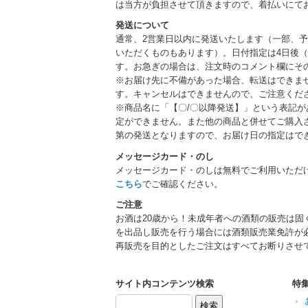
は当方が負担させて頂きますので、着払いにて
発送について
通常、2営業日以内に発送いたします（一部、
いただくものもあります）。日付指定は4日後（
す。お急ぎの場合は、注文時のコメント欄にそ
※お届け先に不備があった場合、転送はできま
す。キャンセルはできませんので、ご注意くだ
※商品名に「【〇/〇以降発送】」という表記
定ができません。また他の商品と併せてご購入
第の発送となりますので、お届け日の指定はで
メッセージカード・のし
メッセージカード・のしは無料でご利用いただ
こちら
でご確認ください。
ご注意
お酒は20歳から！未成年者への酒類の販売は固
を出品し販売を行う場合には酒類販売業免許が
再販売を目的としたご注文はすべてお断りさせ
サイト内コンテンツ検索
特