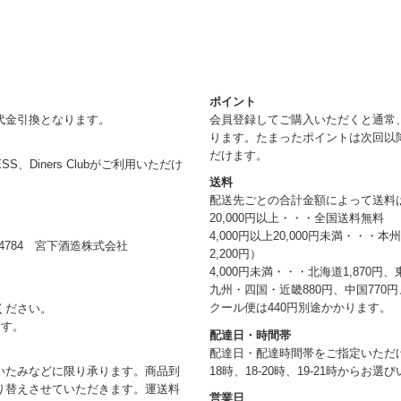
ポイント
代金引換となります。
会員登録してご購入いただくと通常
ります。たまったポイントは次回以
だけます。
RESS、Diners Clubがご利用いただけ
送料
配送先ごとの合計金額によって送料
20,000円以上・・・全国送料無料
4,000円以上20,000円未満・・・
784 宮下酒造株式会社
2,200円）
4,000円未満・・・北海道1,870円、
九州・四国・近畿880円、中国770円、
クール便は440円別途かかります。
ください。
ます。
配達日・時間帯
配達日・配達時間帯をご指定いただけま
18時、18-20時、19-21時からお
いたみなどに限り承ります。商品到
り替えさせていただきます。運送料
営業日