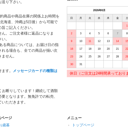
お送り下さい。
2026年8月
予約商品や商品在庫の関係上お時間を
日
月
火
水
木
金
北海道、沖縄は5日後）から可能で
1
の旨ご記入ください。
せん。ご注文者様に返品になりま
2
3
4
5
6
7
8
さい。
9
10
11
12
13
14
1
がある商品については、お届け日の指
16
17
18
19
20
21
2
される場合も、全ての商品が揃い次
きません。
23
24
25
26
27
28
2
30
31
けます。
メッセージカードの種類は
休日（ご注文は24時間承っており
くお断りしています！継続して酒類
必要となります。無免許での転売、
ていただきます。
集ページ
メニュー
お歳暮
トップページ