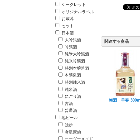
シークレット
オリジナルラベル
お歳暮
セット
日本酒
大吟醸酒
関連する商品
吟醸酒
純米大吟醸酒
純米吟醸酒
特別本醸造酒
本醸造酒
特別純米酒
純米酒
にごり酒
梅酒・早春 300m
古酒
普通酒
地ビール
独歩
倉敷麦酒
オーダーメイド