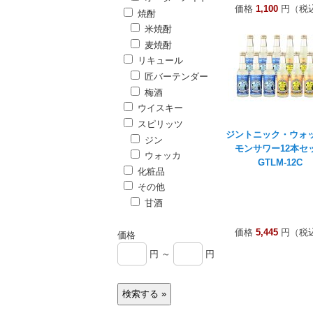
価格
1,100
円（税
焼酎
米焼酎
麦焼酎
リキュール
匠バーテンダー
梅酒
ウイスキー
スピリッツ
ジントニック・ウォ
ジン
モンサワー12本セ
ウォッカ
GTLM-12C
化粧品
その他
甘酒
価格
5,445
円（税
価格
円 ～
円