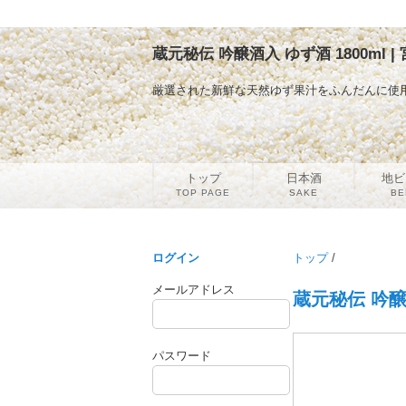
蔵元秘伝 吟醸酒入 ゆず酒 1800ml 
厳選された新鮮な天然ゆず果汁をふんだんに使
トップ
日本酒
地ビ
TOP PAGE
SAKE
BE
ログイン
トップ
/
メールアドレス
蔵元秘伝 吟醸酒
パスワード