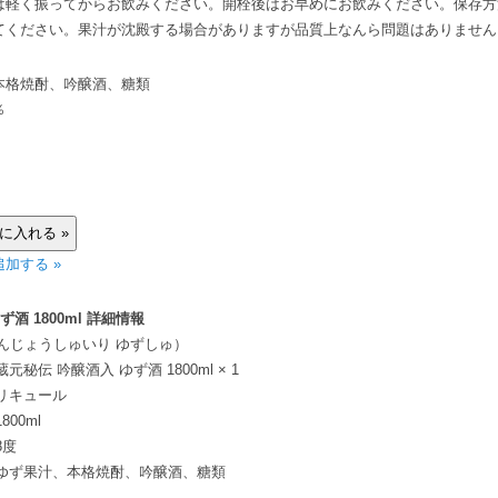
は軽く振ってからお飲みください。開栓後はお早めにお飲みください。保存方
てください。果汁が沈殿する場合がありますが品質上なんら問題はありません
本格焼酎、吟醸酒、糖類
％
加する »
酒 1800ml 詳細情報
んじょうしゅいり ゆずしゅ）
蔵元秘伝 吟醸酒入 ゆず酒 1800ml × 1
リキュール
1800ml
8度
ゆず果汁、本格焼酎、吟醸酒、糖類