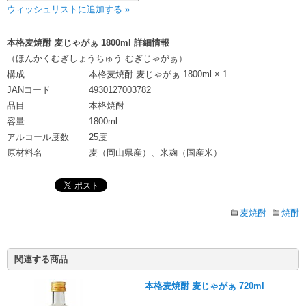
ウィッシュリストに追加する »
本格麦焼酎 麦じゃがぁ 1800ml 詳細情報
（ほんかくむぎしょうちゅう むぎじゃがぁ）
構成
本格麦焼酎 麦じゃがぁ 1800ml × 1
JANコード
4930127003782
品目
本格焼酎
容量
1800ml
アルコール度数
25度
原材料名
麦（岡山県産）、米麹（国産米）
麦焼酎
焼酎
関連する商品
本格麦焼酎 麦じゃがぁ 720ml