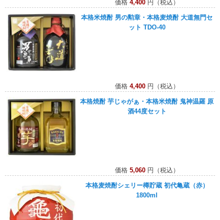
価格
4,400
円（税込）
本格米焼酎 男の勲章・本格麦焼酎 大道無門セ
ット TDO-40
価格
4,400
円（税込）
本格焼酎 芋じゃがぁ・本格米焼酎 鬼神温羅 原
酒44度セット
価格
5,060
円（税込）
本格麦焼酎シェリー樽貯蔵 初代亀蔵（赤）
1800ml