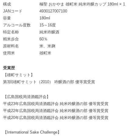
構成
極聖 おかやま 雄町米 純米吟醸カップ 180ml × 1
JANコード
4930127007100
容量
180ml
アルコール度数
15～16度
特定名称
純米吟醸酒
精米歩合
60％
原材料名
米、米麹
使用米
雄町米
受賞歴
【雄町サミット】
第3回雄町サミット（2010） 吟醸酒の部 優等賞受賞
【広島国税局清酒鑑評会】
平成23年広島国税局清酒鑑評会 純米吟醸酒の部 優等賞受賞
平成22年広島国税局清酒鑑評会 純米吟醸酒の部 優等賞受賞
平成20年広島国税局清酒鑑評会 純米吟醸酒の部 優等賞受賞
【International Sake Challenge】