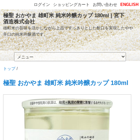
ログイン
ショッピングカート
お問い合わせ
ENGLISH
極聖 おかやま 雄町米 純米吟醸カップ 180ml | 宮下
酒造株式会社
雄町米の旨味を活かしながら上品ですっきりとした飲口を実現したやや
辛口の純米吟醸酒です。
トップ
/
極聖 おかやま 雄町米 純米吟醸カップ 180ml