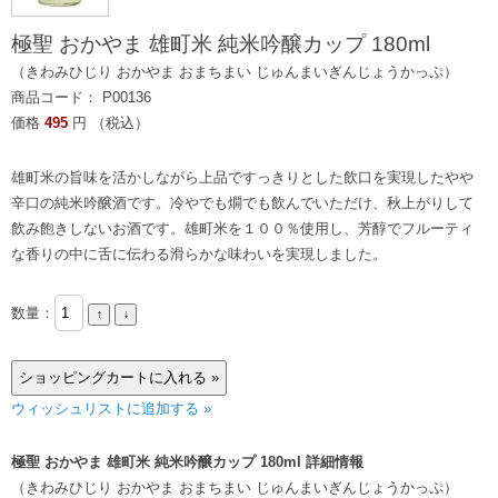
極聖 おかやま 雄町米 純米吟醸カップ 180ml
（きわみひじり おかやま おまちまい じゅんまいぎんじょうかっぷ）
商品コード： P00136
価格
495
円 （税込）
雄町米の旨味を活かしながら上品ですっきりとした飲口を実現したやや
辛口の純米吟醸酒です。冷やでも燗でも飲んでいただけ、秋上がりして
飲み飽きしないお酒です。雄町米を１００％使用し、芳醇でフルーティ
な香りの中に舌に伝わる滑らかな味わいを実現しました。
数量：
ウィッシュリストに追加する »
極聖 おかやま 雄町米 純米吟醸カップ 180ml 詳細情報
（きわみひじり おかやま おまちまい じゅんまいぎんじょうかっぷ）