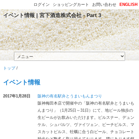
ログイン
ショッピングカート
お問い合わせ
ENGLISH
イベント情報 | 宮下酒造株式会社 - Part 3
トップ
/
イベント情報
2017年1月28日
阪神の有名駅弁とうまいもんまつり
阪神梅田本店で開催中の「阪神の有名駅弁とうまいも
んまつり」（1月25日～31日）にて、地ビール独歩の
生ビールがお飲みいただけます。ピルスナー、デュン
ケル、シュバルツ、ヴァイツェン、ピーチピルス、マ
スカットピルス、牡蠣に合う白ビール、チョコレート
独歩など数多く取り揃えております。隣にあります銘