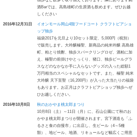
酒Barでは、高島雄町の生原酒も飲めます。ぜひお越
しください
2016年12月31日
イオンモール岡山4階フードコート クラフトビアショ
ップ独歩
福袋2017を元旦より10セット限定、5,000円（税別）
で販売します。大吟醸極聖、新商品の純米吟醸 高島雄
町、粕とり焼酎、独歩スパークリングロゼ、酒粕に加
え、極聖の前掛けやとっくり、猪口、独歩ビールグラ
スなどのなかなか手に入らないグッズの入った総額1
万円相当のスペシャルなセットです。また、極聖 純米
大吟醸 天下至聖（16,200円）が入った大当たりの福袋
もあります。お正月はクラフトビアショップ独歩へぜ
ひお越しください。
2016年10月8日
秋のおかやま桃太郎まつり
10月8日（土）～11日（月）に、石山公園にて秋のお
かやま桃太郎まつりが開催されます。宮下酒造も「ふ
るさと食の自慢市」に出店し、生ビール（4～5種
類）、地ビール、地酒、リキュールなど幅広くご用意