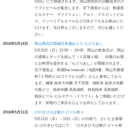
1001）にて開催されます。岡山県内外の19醸造所のク
ラフトビールが集合します。宮下酒造からは、無濾過
ピルスナー、ヴァイツェン、アルト、マスカットピル
ス、インペリアルエールなどの生ビールをお飲みいた
だけます。当日券もございますので、ぜひお越しくだ
さい。
2016年5月14日
岡山県内22酒蔵日本酒めぐり ちどりあし
5月15日（日）13:00 ～ 19:00、岡山の飲食店が、岡山
の酒蔵とタッグを組んで（１店舗１蔵）、自慢のお酒
とお料理を提供する『ちどりあし』が開催されます。
宮下酒造は、和酒Bar Iwatsuki（地図8番、岡山市磨屋
町7-1 岡村ビル(ゴリラビル)2F）さんと参加しており
ます。極聖 純米大吟醸 天下至聖、雄町米 純米大吟醸
斗瓶どり、純米吟醸 高島雄町、特別純米 高島雄町、
独歩ビール ピルスナー（ドラフト）をご堪能いただけ
ます。皆様のご来店を心よりお待ちしております。
2016年5月11日
けやきひろば春の ビール祭り
5月11日（水）～15日（日）の日程で、さいたま新都
心 けやきひろばにて、「けやきひろば春の ビール祭