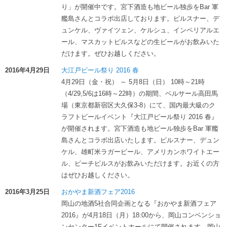
り」が開催中です。宮下酒造も地ビール独歩をBar 軍
艦島さんとコラボ出店しております。ピルスナー、デ
ュンケル、ヴァイツェン、ケルシュ、インペリアルエ
ール、マスカットピルスなどの生ビールがお飲みいた
だけます。ぜひお越しください。
2016年4月29日
大江戸ビール祭り 2016 春
4月29日（金・祝） ～ 5月8日（日） 10時～21時
（4/29,5/6は16時～22時）の期間、ベルサール高田馬
場（東京都新宿区大久保3-8）にて、国内最大級のク
ラフトビールイベント『大江戸ビール祭り 2016 春』
が開催されます。宮下酒造も地ビール独歩をBar 軍艦
島さんとコラボ出店いたします。ピルスナー、デュン
ケル、雄町米ラガービール、アメリカンホワイトエー
ル、ピーチピルスがお飲みいただけます。お近くの方
はぜひお越しください。
2016年3月25日
おかやま新酒フェア2016
岡山の地酒5社合同企画となる『おかやま新酒フェア
2016』が4月18日（月）18:00から、岡山コンベンショ
ンセンター1Fイベントホールにて開催されます。岡山