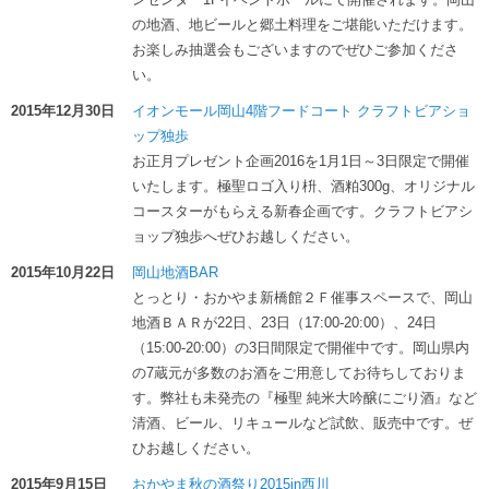
の地酒、地ビールと郷土料理をご堪能いただけます。
お楽しみ抽選会もございますのでぜひご参加くださ
い。
2015年12月30日
イオンモール岡山4階フードコート クラフトビアショ
ップ独歩
お正月プレゼント企画2016を1月1日～3日限定で開催
いたします。極聖ロゴ入り枡、酒粕300g、オリジナル
コースターがもらえる新春企画です。クラフトビアシ
ョップ独歩へぜひお越しください。
2015年10月22日
岡山地酒BAR
とっとり・おかやま新橋館２Ｆ催事スペースで、岡山
地酒ＢＡＲが22日、23日（17:00-20:00）、24日
（15:00-20:00）の3日間限定で開催中です。岡山県内
の7蔵元が多数のお酒をご用意してお待ちしておりま
す。弊社も未発売の『極聖 純米大吟醸にごり酒』など
清酒、ビール、リキュールなど試飲、販売中です。ぜ
ひお越しください。
2015年9月15日
おかやま秋の酒祭り2015in西川